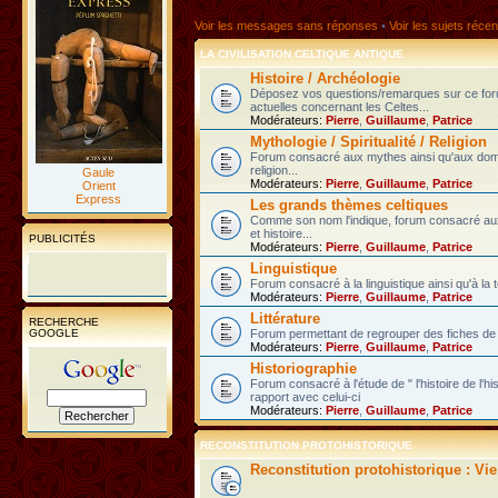
Voir les messages sans réponses
•
Voir les sujets récen
LA CIVILISATION CELTIQUE ANTIQUE
Histoire / Archéologie
Déposez vos questions/remarques sur ce fo
actuelles concernant les Celtes...
Modérateurs:
Pierre
,
Guillaume
,
Patrice
Mythologie / Spiritualité / Religion
Forum consacré aux mythes ainsi qu'aux domain
religion...
Gaule
Modérateurs:
Pierre
,
Guillaume
,
Patrice
Orient
Express
Les grands thèmes celtiques
Comme son nom l'indique, forum consacré au
et histoire...
PUBLICITÉS
Modérateurs:
Pierre
,
Guillaume
,
Patrice
Linguistique
Forum consacré à la linguistique ainsi qu'à la 
Modérateurs:
Pierre
,
Guillaume
,
Patrice
Littérature
RECHERCHE
GOOGLE
Forum permettant de regrouper des fiches de l
Modérateurs:
Pierre
,
Guillaume
,
Patrice
Historiographie
Forum consacré à l'étude de " l'histoire de l'h
rapport avec celui-ci
Modérateurs:
Pierre
,
Guillaume
,
Patrice
RECONSTITUTION PROTOHISTORIQUE
Reconstitution protohistorique : Vi