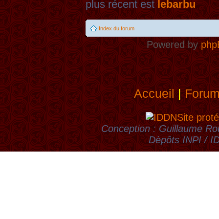
plus récent est
lebarbu
Index du forum
Powered by
php
Accueil
|
Foru
Site proté
Conception : Guillaume Rou
Dèpôts INPI / 