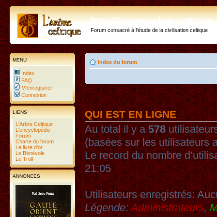
http://forum.arbre-celtiqu
Forum consacré à l'étude de la civilisation celtique
MENU
Index du forum
Index
FAQ
M’enregistrer
Connexion
QUI EST EN LIGNE
LIENS
L'Arbre Celtique
Au total il y a
578
utilisateurs
L'encyclopédie
Forum
(basées sur les utilisateurs 
Charte du forum
Le livre d'or
Le record du nombre d’utilis
Le Bénévole
Le Troll
21:05
ANNONCES
Utilisateurs enregistrés: Auc
Légende:
Administrateurs
,
M