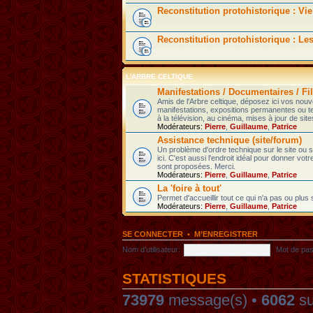
Reconstitution protohistorique : Vie
Reconstitution protohistorique : Le
L'ARBRE CELTIQUE
Manifestations / Documentaires / Fil
Amis de l'Arbre celtique, déposez ici vos nou
manifestations, expositions permanentes ou t
à la télévision, au cinéma, mises à jour de sites
Modérateurs:
Pierre
,
Guillaume
,
Patrice
Assistance technique (site/forum)
Un problème d'ordre technique sur le site ou
ici. C'est aussi l'endroit idéal pour donner votr
sont proposées. Merci.
Modérateurs:
Pierre
,
Guillaume
,
Patrice
La 'foire à tout'
Permet d'accueillir tout ce qui n'a pas ou plus
Modérateurs:
Pierre
,
Guillaume
,
Patrice
SE CONNECTER
•
M’ENREGISTRER
Nom d’utilisateur:
Mot de pas
STATISTIQUES
73979
message(s) •
6062
su