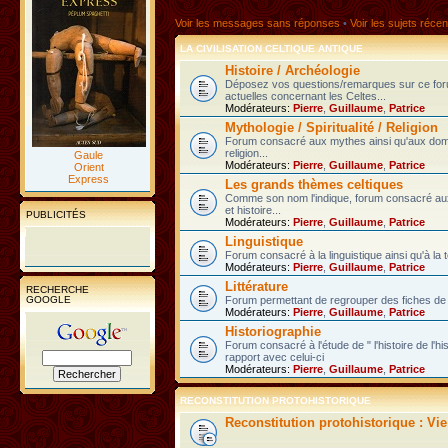
Voir les messages sans réponses
•
Voir les sujets récen
LA CIVILISATION CELTIQUE ANTIQUE
Histoire / Archéologie
Déposez vos questions/remarques sur ce fo
actuelles concernant les Celtes...
Modérateurs:
Pierre
,
Guillaume
,
Patrice
Mythologie / Spiritualité / Religion
Forum consacré aux mythes ainsi qu'aux domain
religion...
Gaule
Modérateurs:
Pierre
,
Guillaume
,
Patrice
Orient
Express
Les grands thèmes celtiques
Comme son nom l'indique, forum consacré au
et histoire...
PUBLICITÉS
Modérateurs:
Pierre
,
Guillaume
,
Patrice
Linguistique
Forum consacré à la linguistique ainsi qu'à la 
Modérateurs:
Pierre
,
Guillaume
,
Patrice
Littérature
RECHERCHE
GOOGLE
Forum permettant de regrouper des fiches de l
Modérateurs:
Pierre
,
Guillaume
,
Patrice
Historiographie
Forum consacré à l'étude de " l'histoire de l'h
rapport avec celui-ci
Modérateurs:
Pierre
,
Guillaume
,
Patrice
RECONSTITUTION PROTOHISTORIQUE
Reconstitution protohistorique : Vi