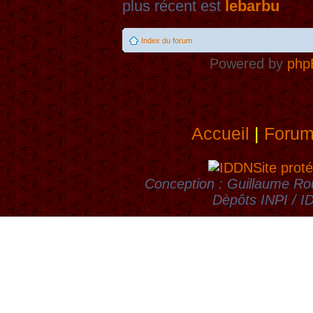
plus récent est
lebarbu
Index du forum
Powered by
php
Accueil
|
Foru
Site proté
Conception : Guillaume Rou
Dèpôts INPI / 