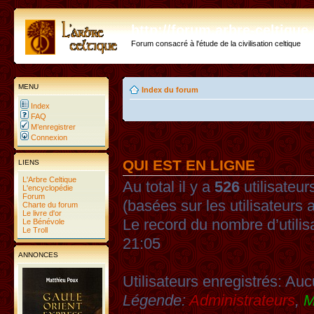
http://forum.arbre-celtiqu
Forum consacré à l'étude de la civilisation celtique
MENU
Index du forum
Index
FAQ
M’enregistrer
Connexion
QUI EST EN LIGNE
LIENS
L'Arbre Celtique
Au total il y a
526
utilisateurs
L'encyclopédie
Forum
(basées sur les utilisateurs 
Charte du forum
Le livre d'or
Le record du nombre d’utilis
Le Bénévole
Le Troll
21:05
ANNONCES
Utilisateurs enregistrés: Auc
Légende:
Administrateurs
,
M