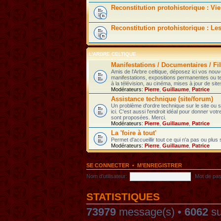
Reconstitution protohistorique : Vie
Reconstitution protohistorique : Le
L'ARBRE CELTIQUE
Manifestations / Documentaires / Fil
Amis de l'Arbre celtique, déposez ici vos nou
manifestations, expositions permanentes ou t
à la télévision, au cinéma, mises à jour de sites
Modérateurs:
Pierre
,
Guillaume
,
Patrice
Assistance technique (site/forum)
Un problème d'ordre technique sur le site ou
ici. C'est aussi l'endroit idéal pour donner votr
sont proposées. Merci.
Modérateurs:
Pierre
,
Guillaume
,
Patrice
La 'foire à tout'
Permet d'accueillir tout ce qui n'a pas ou plus
Modérateurs:
Pierre
,
Guillaume
,
Patrice
SE CONNECTER
•
M’ENREGISTRER
Nom d’utilisateur:
Mot de pas
STATISTIQUES
73979
message(s) •
6062
su