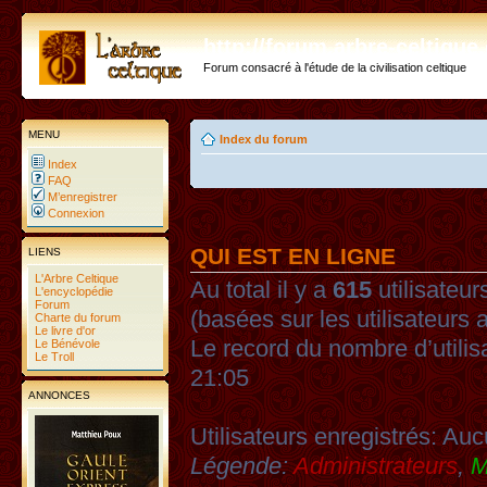
http://forum.arbre-celtiqu
Forum consacré à l'étude de la civilisation celtique
MENU
Index du forum
Index
FAQ
M’enregistrer
Connexion
QUI EST EN LIGNE
LIENS
L'Arbre Celtique
Au total il y a
615
utilisateurs
L'encyclopédie
Forum
(basées sur les utilisateurs 
Charte du forum
Le livre d'or
Le record du nombre d’utilis
Le Bénévole
Le Troll
21:05
ANNONCES
Utilisateurs enregistrés: Auc
Légende:
Administrateurs
,
M