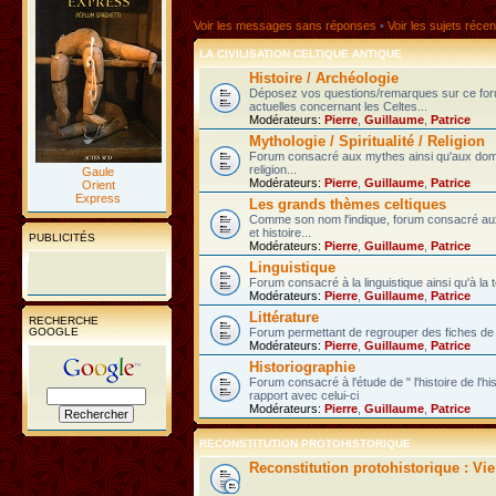
Voir les messages sans réponses
•
Voir les sujets récen
LA CIVILISATION CELTIQUE ANTIQUE
Histoire / Archéologie
Déposez vos questions/remarques sur ce fo
actuelles concernant les Celtes...
Modérateurs:
Pierre
,
Guillaume
,
Patrice
Mythologie / Spiritualité / Religion
Forum consacré aux mythes ainsi qu'aux domain
religion...
Gaule
Modérateurs:
Pierre
,
Guillaume
,
Patrice
Orient
Express
Les grands thèmes celtiques
Comme son nom l'indique, forum consacré au
et histoire...
PUBLICITÉS
Modérateurs:
Pierre
,
Guillaume
,
Patrice
Linguistique
Forum consacré à la linguistique ainsi qu'à la 
Modérateurs:
Pierre
,
Guillaume
,
Patrice
Littérature
RECHERCHE
GOOGLE
Forum permettant de regrouper des fiches de l
Modérateurs:
Pierre
,
Guillaume
,
Patrice
Historiographie
Forum consacré à l'étude de " l'histoire de l'h
rapport avec celui-ci
Modérateurs:
Pierre
,
Guillaume
,
Patrice
RECONSTITUTION PROTOHISTORIQUE
Reconstitution protohistorique : Vi