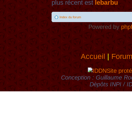
plus récent est
lebarbu
Index du forum
Powered by
php
Accueil
|
Foru
Site proté
Conception : Guillaume Rou
Dèpôts INPI / 