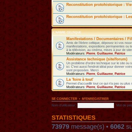
Reconstitution protohistorique : Vie
Reconstitution protohistorique : Le
L'ARBRE CELTIQUE
Manifestations / Documentaires / Fil
Amis de l'Arbre celtique, déposez ici vos nou
manifestations, expositions permanentes ou t
à la télévision, au cinéma, mises à jour de sites
Modérateurs:
Pierre
,
Guillaume
,
Patrice
Assistance technique (site/forum)
Un problème d'ordre technique sur le site ou
ici. C'est aussi l'endroit idéal pour donner votr
sont proposées. Merci.
Modérateurs:
Pierre
,
Guillaume
,
Patrice
La 'foire à tout'
Permet d'accueillir tout ce qui n'a pas ou plus
Modérateurs:
Pierre
,
Guillaume
,
Patrice
SE CONNECTER
•
M’ENREGISTRER
Nom d’utilisateur:
Mot de pas
STATISTIQUES
73979
message(s) •
6062
su