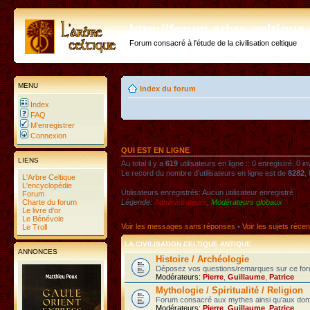
http://forum.arbre-celtiqu
Forum consacré à l'étude de la civilisation celtique
MENU
Index du forum
Index
FAQ
M’enregistrer
Connexion
QUI EST EN LIGNE
LIENS
Au total il y a
619
utilisateurs en ligne :: 0 enregistré, 0 i
Le record du nombre d’utilisateurs en ligne est de
8282
,
L'Arbre Celtique
L'encyclopédie
Utilisateurs enregistrés: Aucun utilisateur enregistré
Forum
Charte du forum
Légende:
Administrateurs
,
Modérateurs globaux
Le livre d'or
Le Bénévole
Voir les messages sans réponses
•
Voir les sujets récen
Le Troll
LA CIVILISATION CELTIQUE ANTIQUE
ANNONCES
Histoire / Archéologie
Déposez vos questions/remarques sur ce foru
Modérateurs:
Pierre
,
Guillaume
,
Patrice
Mythologie / Spiritualité / Religion
Forum consacré aux mythes ainsi qu'aux domaines
Modérateurs:
Pierre
,
Guillaume
,
Patrice