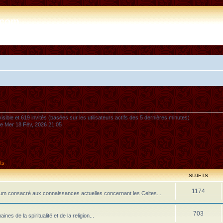
e.com
nvisible et 619 invités (basées sur les utilisateurs actifs des 5 dernières minutes)
 le Mer 18 Fév, 2026 21:05
ts
SUJETS
1174
m consacré aux connaissances actuelles concernant les Celtes...
703
 de la spiritualité et de la religion...