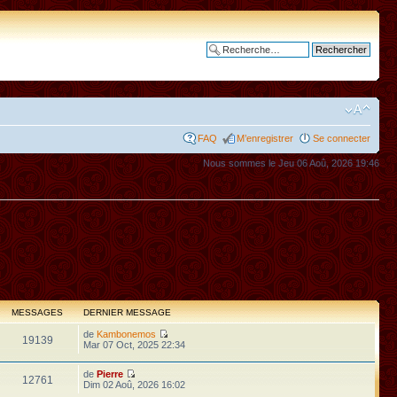
Recherche avancée
FAQ
M’enregistrer
Se connecter
Nous sommes le Jeu 06 Aoû, 2026 19:46
MESSAGES
DERNIER MESSAGE
de
Kambonemos
19139
Mar 07 Oct, 2025 22:34
de
Pierre
12761
Dim 02 Aoû, 2026 16:02