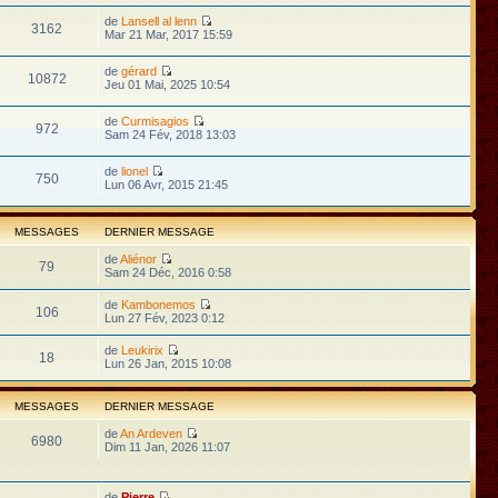
de
Lansell al lenn
3162
Mar 21 Mar, 2017 15:59
de
gérard
10872
Jeu 01 Mai, 2025 10:54
de
Curmisagios
972
Sam 24 Fév, 2018 13:03
de
lionel
750
Lun 06 Avr, 2015 21:45
MESSAGES
DERNIER MESSAGE
de
Aliénor
79
Sam 24 Déc, 2016 0:58
de
Kambonemos
106
Lun 27 Fév, 2023 0:12
de
Leukirix
18
Lun 26 Jan, 2015 10:08
MESSAGES
DERNIER MESSAGE
de
An Ardeven
6980
Dim 11 Jan, 2026 11:07
de
Pierre