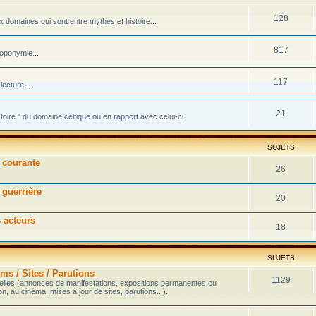
128
domaines qui sont entre mythes et histoire...
817
toponymie...
117
ecture...
21
stoire " du domaine celtique ou en rapport avec celui-ci
SUJETS
e courante
26
 guerrière
20
s acteurs
18
SUJETS
ms / Sites / Parutions
1129
velles (annonces de manifestations, expositions permanentes ou
on, au cinéma, mises à jour de sites, parutions...).