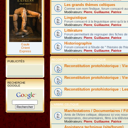
Les grands thèmes celtiques
Comme son nom l'indique, forum consacré aux 
Modérateurs:
Pierre
,
Guillaume
,
Patrice
Linguistique
Forum consacré à la linguistique ainsi qu'à la 
Modérateurs:
Pierre
,
Guillaume
,
Patrice
Littérature
Forum permettant de regrouper des fiches de l
Modérateurs:
Pierre
,
Guillaume
,
Patrice
Historiographie
Gaule
Forum consacré à l'étude de " l'histoire de l'hi
Orient
Modérateurs:
Pierre
,
Guillaume
,
Patrice
Express
RECONSTITUTION PROTOHISTORIQUE
PUBLICITÉS
Reconstitution protohistorique : Vi
Reconstitution protohistorique : Vie
RECHERCHE
GOOGLE
Reconstitution protohistorique : Le
L'ARBRE CELTIQUE
Manifestations / Documentaires / Fil
Amis de l'Arbre celtique, déposez ici vos nou
temporaires, documentaires, films à la télévisi
Modérateurs:
Pierre
,
Guillaume
,
Patrice
Assistance technique (site/forum)