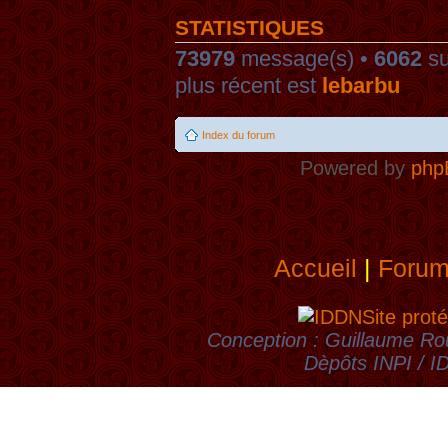
STATISTIQUES
73979
message(s) •
6062
su
plus récent est
lebarbu
Index du forum
Powered by
php
Accueil
|
Foru
Site proté
Conception : Guillaume Rou
Dèpôts INPI / 