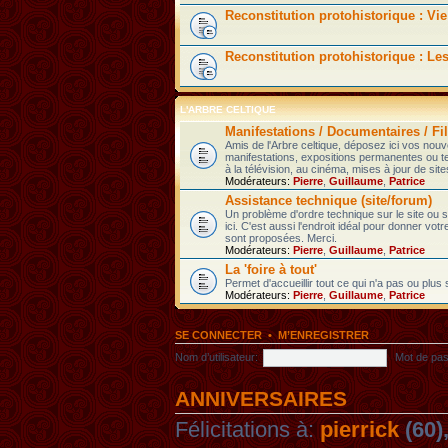
Reconstitution protohistorique : Vie
Reconstitution protohistorique : Le
L'ARBRE CELTIQUE
Manifestations / Documentaires / Fil
Amis de l'Arbre celtique, déposez ici vos nou
manifestations, expositions permanentes ou t
à la télévision, au cinéma, mises à jour de sites
Modérateurs:
Pierre
,
Guillaume
,
Patrice
Assistance technique (site/forum)
Un problème d'ordre technique sur le site ou
ici. C'est aussi l'endroit idéal pour donner votr
sont proposées. Merci.
Modérateurs:
Pierre
,
Guillaume
,
Patrice
La 'foire à tout'
Permet d'accueillir tout ce qui n'a pas ou plus
Modérateurs:
Pierre
,
Guillaume
,
Patrice
SE CONNECTER
•
M’ENREGISTRER
Nom d’utilisateur:
Mot de pas
ANNIVERSAIRES
Félicitations à:
pierrick
(60)