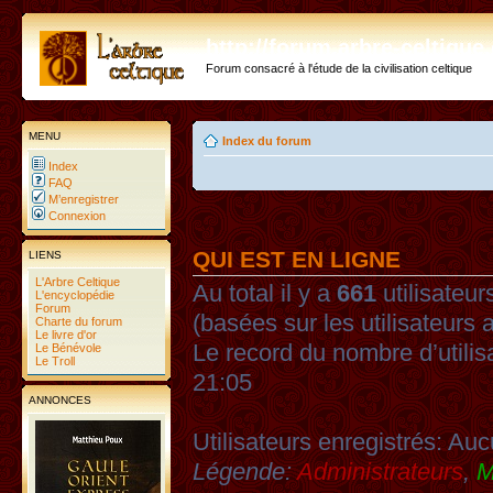
http://forum.arbre-celtiqu
Forum consacré à l'étude de la civilisation celtique
MENU
Index du forum
Index
FAQ
M’enregistrer
Connexion
QUI EST EN LIGNE
LIENS
L'Arbre Celtique
Au total il y a
661
utilisateurs
L'encyclopédie
Forum
(basées sur les utilisateurs 
Charte du forum
Le livre d'or
Le record du nombre d’utilis
Le Bénévole
Le Troll
21:05
ANNONCES
Utilisateurs enregistrés: Auc
Légende:
Administrateurs
,
M