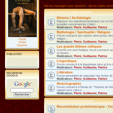
Voir les messages sans réponses
•
Voir les sujets récen
LA CIVILISATION CELTIQUE ANTIQUE
Histoire / Archéologie
Déposez vos questions/remarques sur ce fo
actuelles concernant les Celtes...
Modérateurs:
Pierre
,
Guillaume
,
Patrice
Mythologie / Spiritualité / Religion
Forum consacré aux mythes ainsi qu'aux domain
religion...
Gaule
Modérateurs:
Pierre
,
Guillaume
,
Patrice
Orient
Express
Les grands thèmes celtiques
Comme son nom l'indique, forum consacré au
et histoire...
PUBLICITÉS
Modérateurs:
Pierre
,
Guillaume
,
Patrice
Linguistique
Forum consacré à la linguistique ainsi qu'à la 
Modérateurs:
Pierre
,
Guillaume
,
Patrice
Littérature
RECHERCHE
GOOGLE
Forum permettant de regrouper des fiches de l
Modérateurs:
Pierre
,
Guillaume
,
Patrice
Historiographie
Forum consacré à l'étude de " l'histoire de l'h
rapport avec celui-ci
Modérateurs:
Pierre
,
Guillaume
,
Patrice
RECONSTITUTION PROTOHISTORIQUE
Reconstitution protohistorique : Vi