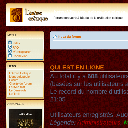
http://forum.arbre-celtiqu
Forum consacré à l'étude de la civilisation celtique
MENU
Index du forum
Index
FAQ
M’enregistrer
Connexion
QUI EST EN LIGNE
LIENS
L'Arbre Celtique
Au total il y a
608
utilisateurs
L'encyclopédie
Forum
(basées sur les utilisateurs 
Charte du forum
Le livre d'or
Le record du nombre d’utilis
Le Bénévole
Le Troll
21:05
ANNONCES
Utilisateurs enregistrés: Auc
Légende:
Administrateurs
,
M