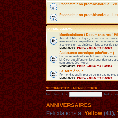
Reconstitution protohistorique : Vie
Reconstitution protohistorique : Le
L'ARBRE CELTIQUE
Manifestations / Documentaires / Fil
Amis de l'Arbre celtique, déposez ici vos nou
manifestations, expositions permanentes ou t
à la télévision, au cinéma, mises à jour de sites
Modérateurs:
Pierre
,
Guillaume
,
Patrice
Assistance technique (site/forum)
Un problème d'ordre technique sur le site ou
ici. C'est aussi l'endroit idéal pour donner votr
sont proposées. Merci.
Modérateurs:
Pierre
,
Guillaume
,
Patrice
La 'foire à tout'
Permet d'accueillir tout ce qui n'a pas ou plus
Modérateurs:
Pierre
,
Guillaume
,
Patrice
SE CONNECTER
•
M’ENREGISTRER
Nom d’utilisateur:
Mot de pas
ANNIVERSAIRES
Félicitations à:
Yellow
(41),