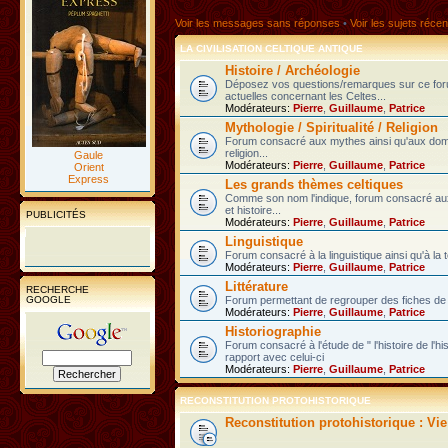
Voir les messages sans réponses
•
Voir les sujets récen
LA CIVILISATION CELTIQUE ANTIQUE
Histoire / Archéologie
Déposez vos questions/remarques sur ce fo
actuelles concernant les Celtes...
Modérateurs:
Pierre
,
Guillaume
,
Patrice
Mythologie / Spiritualité / Religion
Forum consacré aux mythes ainsi qu'aux domain
religion...
Gaule
Modérateurs:
Pierre
,
Guillaume
,
Patrice
Orient
Express
Les grands thèmes celtiques
Comme son nom l'indique, forum consacré au
et histoire...
PUBLICITÉS
Modérateurs:
Pierre
,
Guillaume
,
Patrice
Linguistique
Forum consacré à la linguistique ainsi qu'à la 
Modérateurs:
Pierre
,
Guillaume
,
Patrice
Littérature
RECHERCHE
GOOGLE
Forum permettant de regrouper des fiches de l
Modérateurs:
Pierre
,
Guillaume
,
Patrice
Historiographie
Forum consacré à l'étude de " l'histoire de l'h
rapport avec celui-ci
Modérateurs:
Pierre
,
Guillaume
,
Patrice
RECONSTITUTION PROTOHISTORIQUE
Reconstitution protohistorique : Vi