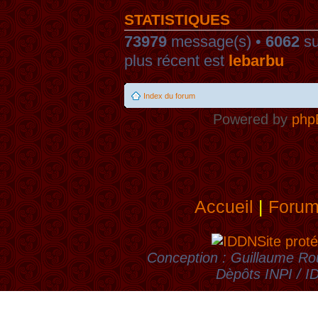
STATISTIQUES
73979
message(s) •
6062
su
plus récent est
lebarbu
Index du forum
Powered by
php
Accueil
|
Foru
Site proté
Conception : Guillaume Rou
Dèpôts INPI / 