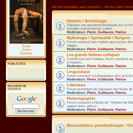
Voir les messages sans réponses
•
Voir les sujets récen
LA CIVILISATION CELTIQUE ANTIQUE
Histoire / Archéologie
Déposez vos questions/remarques sur ce fo
actuelles concernant les Celtes...
Modérateurs:
Pierre
,
Guillaume
,
Patrice
Mythologie / Spiritualité / Religion
Forum consacré aux mythes ainsi qu'aux domain
religion...
Gaule
Modérateurs:
Pierre
,
Guillaume
,
Patrice
Orient
Express
Les grands thèmes celtiques
Comme son nom l'indique, forum consacré au
et histoire...
PUBLICITÉS
Modérateurs:
Pierre
,
Guillaume
,
Patrice
Linguistique
Forum consacré à la linguistique ainsi qu'à la 
Modérateurs:
Pierre
,
Guillaume
,
Patrice
Littérature
RECHERCHE
GOOGLE
Forum permettant de regrouper des fiches de l
Modérateurs:
Pierre
,
Guillaume
,
Patrice
Historiographie
Forum consacré à l'étude de " l'histoire de l'h
rapport avec celui-ci
Modérateurs:
Pierre
,
Guillaume
,
Patrice
RECONSTITUTION PROTOHISTORIQUE
Reconstitution protohistorique : Vi