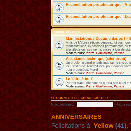
Reconstitution protohistorique : Vie
Reconstitution protohistorique : Le
L'ARBRE CELTIQUE
Manifestations / Documentaires / Fil
Amis de l'Arbre celtique, déposez ici vos nou
manifestations, expositions permanentes ou t
à la télévision, au cinéma, mises à jour de sites
Modérateurs:
Pierre
,
Guillaume
,
Patrice
Assistance technique (site/forum)
Un problème d'ordre technique sur le site ou
ici. C'est aussi l'endroit idéal pour donner votr
sont proposées. Merci.
Modérateurs:
Pierre
,
Guillaume
,
Patrice
La 'foire à tout'
Permet d'accueillir tout ce qui n'a pas ou plus
Modérateurs:
Pierre
,
Guillaume
,
Patrice
SE CONNECTER
•
M’ENREGISTRER
Nom d’utilisateur:
Mot de pas
ANNIVERSAIRES
Félicitations à:
Yellow
(41),