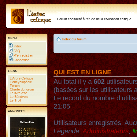
http://forum.arbre-celtiqu
Forum consacré à l'étude de la civilisation celtique
MENU
Index du forum
Index
FAQ
M’enregistrer
Connexion
QUI EST EN LIGNE
LIENS
L'Arbre Celtique
Au total il y a
602
utilisateurs
L'encyclopédie
Forum
(basées sur les utilisateurs 
Charte du forum
Le livre d'or
Le record du nombre d’utilis
Le Bénévole
Le Troll
21:05
ANNONCES
Utilisateurs enregistrés: Auc
Légende:
Administrateurs
,
M