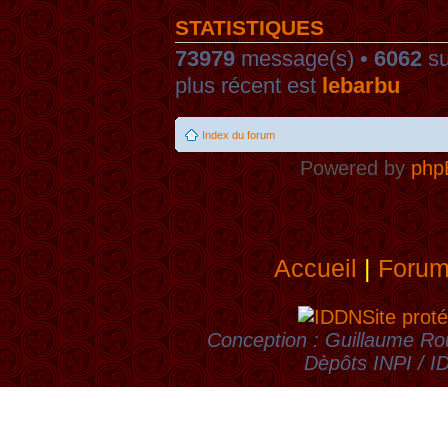
STATISTIQUES
73979
message(s) •
6062
su
plus récent est
lebarbu
Index du forum
Powered by
php
Accueil
|
Foru
Site proté
Conception : Guillaume Rou
Dèpôts INPI / 