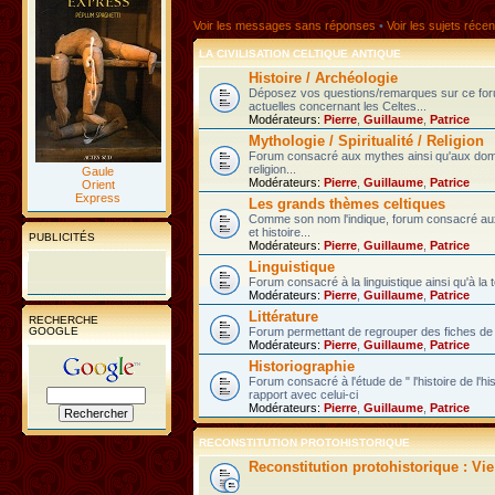
Voir les messages sans réponses
•
Voir les sujets récen
LA CIVILISATION CELTIQUE ANTIQUE
Histoire / Archéologie
Déposez vos questions/remarques sur ce fo
actuelles concernant les Celtes...
Modérateurs:
Pierre
,
Guillaume
,
Patrice
Mythologie / Spiritualité / Religion
Forum consacré aux mythes ainsi qu'aux domain
religion...
Gaule
Modérateurs:
Pierre
,
Guillaume
,
Patrice
Orient
Express
Les grands thèmes celtiques
Comme son nom l'indique, forum consacré au
et histoire...
PUBLICITÉS
Modérateurs:
Pierre
,
Guillaume
,
Patrice
Linguistique
Forum consacré à la linguistique ainsi qu'à la 
Modérateurs:
Pierre
,
Guillaume
,
Patrice
Littérature
RECHERCHE
GOOGLE
Forum permettant de regrouper des fiches de l
Modérateurs:
Pierre
,
Guillaume
,
Patrice
Historiographie
Forum consacré à l'étude de " l'histoire de l'h
rapport avec celui-ci
Modérateurs:
Pierre
,
Guillaume
,
Patrice
RECONSTITUTION PROTOHISTORIQUE
Reconstitution protohistorique : Vi