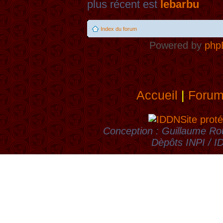
plus récent est
lebarbu
Index du forum
Powered by
php
Accueil
|
Foru
Site proté
Conception : Guillaume Rou
Dèpôts INPI / 