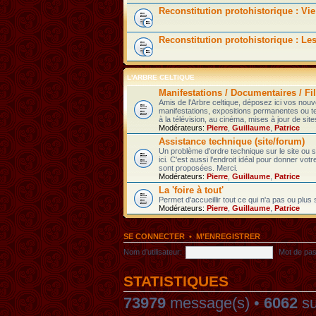
Reconstitution protohistorique : Vie
Reconstitution protohistorique : Le
L'ARBRE CELTIQUE
Manifestations / Documentaires / Fil
Amis de l'Arbre celtique, déposez ici vos nou
manifestations, expositions permanentes ou t
à la télévision, au cinéma, mises à jour de sites
Modérateurs:
Pierre
,
Guillaume
,
Patrice
Assistance technique (site/forum)
Un problème d'ordre technique sur le site ou
ici. C'est aussi l'endroit idéal pour donner votr
sont proposées. Merci.
Modérateurs:
Pierre
,
Guillaume
,
Patrice
La 'foire à tout'
Permet d'accueillir tout ce qui n'a pas ou plus
Modérateurs:
Pierre
,
Guillaume
,
Patrice
SE CONNECTER
•
M’ENREGISTRER
Nom d’utilisateur:
Mot de pas
STATISTIQUES
73979
message(s) •
6062
su