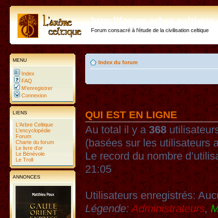
http://forum.arbre-celtiqu
Forum consacré à l'étude de la civilisation celtique
MENU
Index du forum
Index
FAQ
M’enregistrer
Connexion
QUI EST EN LIGNE
LIENS
L'Arbre Celtique
Au total il y a
368
utilisateurs
L'encyclopédie
Forum
(basées sur les utilisateurs 
Charte du forum
Le livre d'or
Le record du nombre d’utilis
Le Bénévole
Le Troll
21:05
ANNONCES
Utilisateurs enregistrés: Auc
Légende:
Administrateurs
,
M