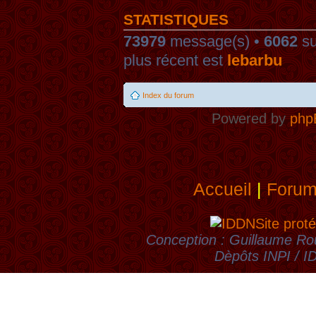
STATISTIQUES
73979
message(s) •
6062
su
plus récent est
lebarbu
Index du forum
Powered by
php
Accueil
|
Foru
Site proté
Conception : Guillaume Rou
Dèpôts INPI / 