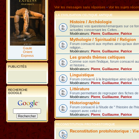
Voir les messages sans réponses
•
Voir les sujets récen
LA CIVILISATION CELTIQUE ANTIQUE
Histoire / Archéologie
Déposez vos questions/remarques sur ce fo
actuelles concernant les Celtes...
Modérateurs:
Pierre
,
Guillaume
,
Patrice
Mythologie / Spiritualité / Religion
Forum consacré aux mythes ainsi qu'aux domain
religion...
Gaule
Modérateurs:
Pierre
,
Guillaume
,
Patrice
Orient
Express
Les grands thèmes celtiques
Comme son nom l'indique, forum consacré au
et histoire...
PUBLICITÉS
Modérateurs:
Pierre
,
Guillaume
,
Patrice
Linguistique
Forum consacré à la linguistique ainsi qu'à la 
Modérateurs:
Pierre
,
Guillaume
,
Patrice
Littérature
RECHERCHE
GOOGLE
Forum permettant de regrouper des fiches de l
Modérateurs:
Pierre
,
Guillaume
,
Patrice
Historiographie
Forum consacré à l'étude de " l'histoire de l'h
rapport avec celui-ci
Modérateurs:
Pierre
,
Guillaume
,
Patrice
RECONSTITUTION PROTOHISTORIQUE
Reconstitution protohistorique : Vi