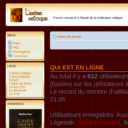
http://forum.arbre-celtiqu
Forum consacré à l'étude de la civilisation celtique
MENU
Index du forum
Index
FAQ
M’enregistrer
Connexion
QUI EST EN LIGNE
LIENS
L'Arbre Celtique
Au total il y a
612
utilisateurs
L'encyclopédie
Forum
(basées sur les utilisateurs 
Charte du forum
Le livre d'or
Le record du nombre d’utilis
Le Bénévole
Le Troll
21:05
ANNONCES
Utilisateurs enregistrés: Auc
Légende:
Administrateurs
,
M