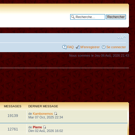
Recherche avancée
FAQ
M’enregistrer
Se connecter
Nous sommes le Jeu 06 Aoû, 2026 21:43
MESSAGES
DERNIER MESSAGE
de
Kambonemos
19139
Mar 07 Oct, 2025 22:34
de
Pierre
12761
Dim 02 Aoû, 2026 16:02