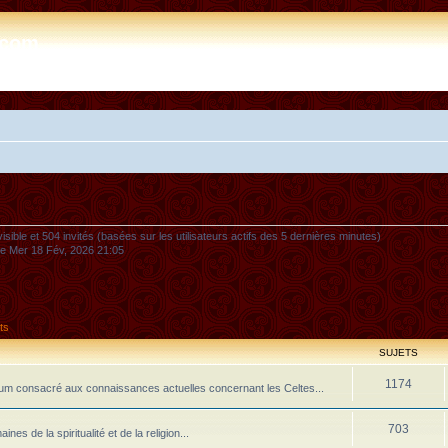
e.com
nvisible et 504 invités (basées sur les utilisateurs actifs des 5 dernières minutes)
 le Mer 18 Fév, 2026 21:05
ts
SUJETS
1174
m consacré aux connaissances actuelles concernant les Celtes...
703
 de la spiritualité et de la religion...