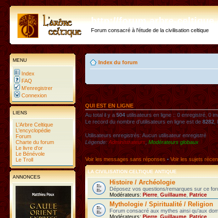
http://forum.arbre-celtiqu
Forum consacré à l'étude de la civilisation celtique
MENU
Index du forum
Index
FAQ
M’enregistrer
Connexion
QUI EST EN LIGNE
LIENS
Au total il y a
504
utilisateurs en ligne :: 0 enregistré, 0 i
Le record du nombre d’utilisateurs en ligne est de
8282
,
L'Arbre Celtique
L'encyclopédie
Utilisateurs enregistrés: Aucun utilisateur enregistré
Forum
Charte du forum
Légende:
Administrateurs
,
Modérateurs globaux
Le livre d'or
Le Bénévole
Voir les messages sans réponses
•
Voir les sujets récen
Le Troll
LA CIVILISATION CELTIQUE ANTIQUE
ANNONCES
Histoire / Archéologie
Déposez vos questions/remarques sur ce foru
Modérateurs:
Pierre
,
Guillaume
,
Patrice
Mythologie / Spiritualité / Religion
Forum consacré aux mythes ainsi qu'aux domaines
Modérateurs:
Pierre
,
Guillaume
,
Patrice