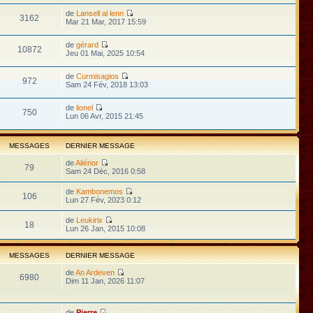
de
Lansell al lenn
3162
Mar 21 Mar, 2017 15:59
de
gérard
10872
Jeu 01 Mai, 2025 10:54
de
Curmisagios
972
Sam 24 Fév, 2018 13:03
de
lionel
750
Lun 06 Avr, 2015 21:45
MESSAGES
DERNIER MESSAGE
de
Aliénor
79
Sam 24 Déc, 2016 0:58
de
Kambonemos
106
Lun 27 Fév, 2023 0:12
de
Leukirix
18
Lun 26 Jan, 2015 10:08
MESSAGES
DERNIER MESSAGE
de
An Ardeven
6980
Dim 11 Jan, 2026 11:07
de
Pierre