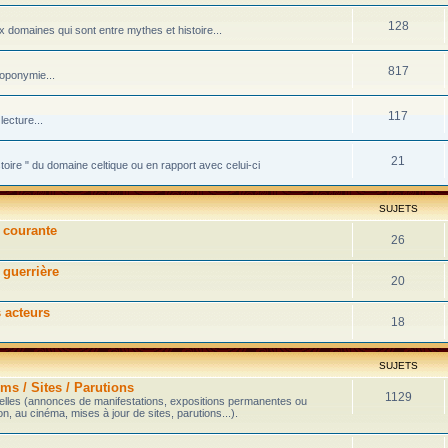
128
domaines qui sont entre mythes et histoire...
817
toponymie...
117
ecture...
21
stoire " du domaine celtique ou en rapport avec celui-ci
SUJETS
e courante
26
 guerrière
20
s acteurs
18
SUJETS
ms / Sites / Parutions
1129
velles (annonces de manifestations, expositions permanentes ou
on, au cinéma, mises à jour de sites, parutions...).