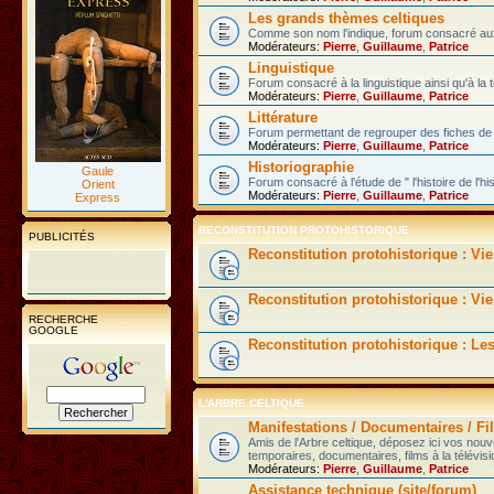
Les grands thèmes celtiques
Comme son nom l'indique, forum consacré aux 
Modérateurs:
Pierre
,
Guillaume
,
Patrice
Linguistique
Forum consacré à la linguistique ainsi qu'à la 
Modérateurs:
Pierre
,
Guillaume
,
Patrice
Littérature
Forum permettant de regrouper des fiches de l
Modérateurs:
Pierre
,
Guillaume
,
Patrice
Historiographie
Gaule
Forum consacré à l'étude de " l'histoire de l'hi
Orient
Modérateurs:
Pierre
,
Guillaume
,
Patrice
Express
RECONSTITUTION PROTOHISTORIQUE
PUBLICITÉS
Reconstitution protohistorique : Vi
Reconstitution protohistorique : Vie
RECHERCHE
GOOGLE
Reconstitution protohistorique : Le
L'ARBRE CELTIQUE
Manifestations / Documentaires / Fil
Amis de l'Arbre celtique, déposez ici vos nou
temporaires, documentaires, films à la télévisi
Modérateurs:
Pierre
,
Guillaume
,
Patrice
Assistance technique (site/forum)