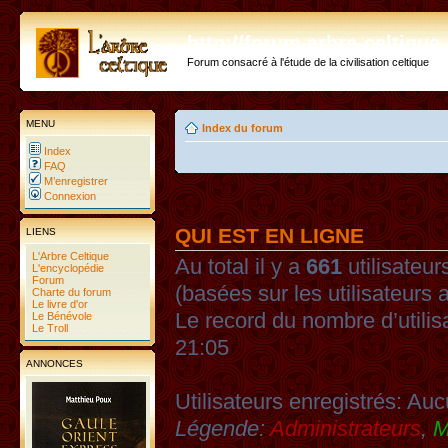
http://forum.arbre-celtiqu
Forum consacré à l'étude de la civilisation celtique
MENU
Index du forum
Index
FAQ
M’enregistrer
Connexion
QUI EST EN LIGNE
LIENS
L'Arbre Celtique
Au total il y a
661
utilisateurs
L'encyclopédie
Forum
(basées sur les utilisateurs 
Charte du forum
Le livre d'or
Le record du nombre d’utilis
Le Bénévole
Le Troll
21:05
ANNONCES
Utilisateurs enregistrés: Auc
Légende:
Administrateurs
,
M