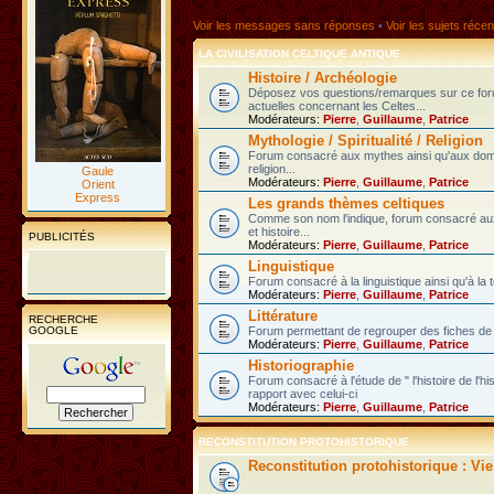
Voir les messages sans réponses
•
Voir les sujets récen
LA CIVILISATION CELTIQUE ANTIQUE
Histoire / Archéologie
Déposez vos questions/remarques sur ce fo
actuelles concernant les Celtes...
Modérateurs:
Pierre
,
Guillaume
,
Patrice
Mythologie / Spiritualité / Religion
Forum consacré aux mythes ainsi qu'aux domain
religion...
Gaule
Modérateurs:
Pierre
,
Guillaume
,
Patrice
Orient
Express
Les grands thèmes celtiques
Comme son nom l'indique, forum consacré au
et histoire...
PUBLICITÉS
Modérateurs:
Pierre
,
Guillaume
,
Patrice
Linguistique
Forum consacré à la linguistique ainsi qu'à la 
Modérateurs:
Pierre
,
Guillaume
,
Patrice
Littérature
RECHERCHE
GOOGLE
Forum permettant de regrouper des fiches de l
Modérateurs:
Pierre
,
Guillaume
,
Patrice
Historiographie
Forum consacré à l'étude de " l'histoire de l'h
rapport avec celui-ci
Modérateurs:
Pierre
,
Guillaume
,
Patrice
RECONSTITUTION PROTOHISTORIQUE
Reconstitution protohistorique : Vi