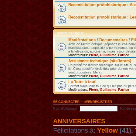
Reconstitution protohistorique : Vie
Reconstitution protohistorique : Le
L'ARBRE CELTIQUE
Manifestations / Documentaires / Fil
Amis de l'Arbre celtique, déposez ici vos nou
manifestations, expositions permanentes ou t
à la télévision, au cinéma, mises à jour de sites
Modérateurs:
Pierre
,
Guillaume
,
Patrice
Assistance technique (site/forum)
Un problème d'ordre technique sur le site ou
ici. C'est aussi l'endroit idéal pour donner votr
sont proposées. Merci.
Modérateurs:
Pierre
,
Guillaume
,
Patrice
La 'foire à tout'
Permet d'accueillir tout ce qui n'a pas ou plus
Modérateurs:
Pierre
,
Guillaume
,
Patrice
SE CONNECTER
•
M’ENREGISTRER
Nom d’utilisateur:
Mot de pas
ANNIVERSAIRES
Félicitations à:
Yellow
(41),