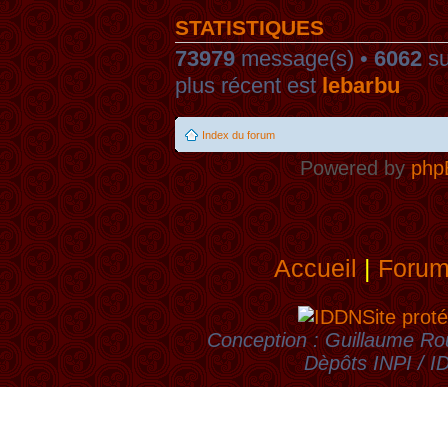
STATISTIQUES
73979
message(s) •
6062
su
plus récent est
lebarbu
Index du forum
Powered by
php
Accueil
|
Foru
Site proté
Conception : Guillaume Rou
Dèpôts INPI / 