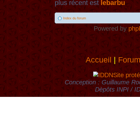
plus récent est
lebarbu
Index du forum
Powered by
php
Accueil
|
Foru
Site proté
Conception : Guillaume Rou
Dèpôts INPI / 