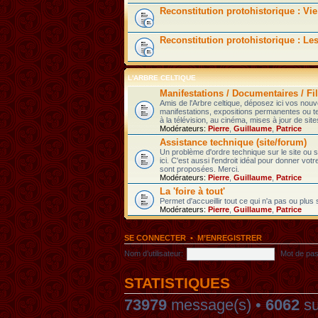
Reconstitution protohistorique : Vie
Reconstitution protohistorique : Le
L'ARBRE CELTIQUE
Manifestations / Documentaires / Fil
Amis de l'Arbre celtique, déposez ici vos nou
manifestations, expositions permanentes ou t
à la télévision, au cinéma, mises à jour de sites
Modérateurs:
Pierre
,
Guillaume
,
Patrice
Assistance technique (site/forum)
Un problème d'ordre technique sur le site ou
ici. C'est aussi l'endroit idéal pour donner votr
sont proposées. Merci.
Modérateurs:
Pierre
,
Guillaume
,
Patrice
La 'foire à tout'
Permet d'accueillir tout ce qui n'a pas ou plus
Modérateurs:
Pierre
,
Guillaume
,
Patrice
SE CONNECTER
•
M’ENREGISTRER
Nom d’utilisateur:
Mot de pas
STATISTIQUES
73979
message(s) •
6062
su