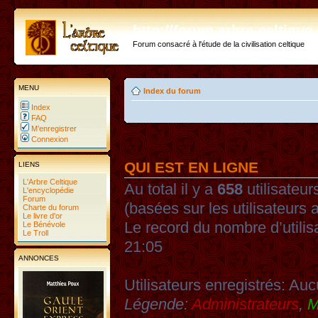
http://forum.arbre-celtiqu
Forum consacré à l'étude de la civilisation celtique
MENU
Index du forum
Index
FAQ
M’enregistrer
Connexion
QUI EST EN LIGNE
LIENS
L'Arbre Celtique
Au total il y a
658
utilisateurs
L'encyclopédie
Forum
(basées sur les utilisateurs 
Charte du forum
Le livre d'or
Le record du nombre d’utilis
Le Bénévole
Le Troll
21:05
ANNONCES
Utilisateurs enregistrés: Auc
Légende:
Administrateurs
,
M