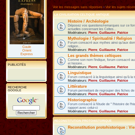
Voir les messages sans réponses
•
Voir les sujets récen
LA CIVILISATION CELTIQUE ANTIQUE
Histoire / Archéologie
Déposez vos questions/remarques sur ce fo
actuelles concernant les Celtes...
Modérateurs:
Pierre
,
Guillaume
,
Patrice
Mythologie / Spiritualité / Religion
Forum consacré aux mythes ainsi qu'aux domain
religion...
Gaule
Modérateurs:
Pierre
,
Guillaume
,
Patrice
Orient
Express
Les grands thèmes celtiques
Comme son nom l'indique, forum consacré au
et histoire...
PUBLICITÉS
Modérateurs:
Pierre
,
Guillaume
,
Patrice
Linguistique
Forum consacré à la linguistique ainsi qu'à la 
Modérateurs:
Pierre
,
Guillaume
,
Patrice
Littérature
RECHERCHE
GOOGLE
Forum permettant de regrouper des fiches de l
Modérateurs:
Pierre
,
Guillaume
,
Patrice
Historiographie
Forum consacré à l'étude de " l'histoire de l'h
rapport avec celui-ci
Modérateurs:
Pierre
,
Guillaume
,
Patrice
RECONSTITUTION PROTOHISTORIQUE
Reconstitution protohistorique : Vi