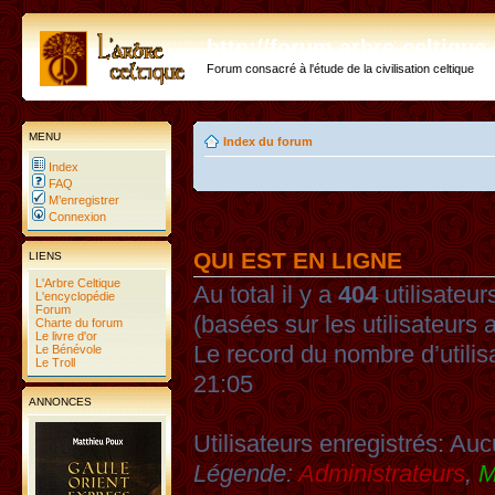
http://forum.arbre-celtiqu
Forum consacré à l'étude de la civilisation celtique
MENU
Index du forum
Index
FAQ
M’enregistrer
Connexion
QUI EST EN LIGNE
LIENS
L'Arbre Celtique
Au total il y a
404
utilisateurs
L'encyclopédie
Forum
(basées sur les utilisateurs 
Charte du forum
Le livre d'or
Le record du nombre d’utilis
Le Bénévole
Le Troll
21:05
ANNONCES
Utilisateurs enregistrés: Auc
Légende:
Administrateurs
,
M