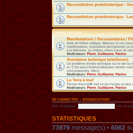
Reconstitution protohistorique : Vie
Reconstitution protohistorique : Le
L'ARBRE CELTIQUE
Manifestations / Documentaires / Fil
Amis de l'Arbre celtique, déposez ici vos nou
manifestations, expositions permanentes ou t
à la télévision, au cinéma, mises à jour de sites
Modérateurs:
Pierre
,
Guillaume
,
Patrice
Assistance technique (site/forum)
Un problème d'ordre technique sur le site ou
ici. C'est aussi l'endroit idéal pour donner votr
sont proposées. Merci.
Modérateurs:
Pierre
,
Guillaume
,
Patrice
La 'foire à tout'
Permet d'accueillir tout ce qui n'a pas ou plus
Modérateurs:
Pierre
,
Guillaume
,
Patrice
SE CONNECTER
•
M’ENREGISTRER
Nom d’utilisateur:
Mot de pas
STATISTIQUES
73979
message(s) •
6062
su