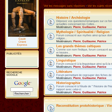
Voir les messages sans réponses
•
Voir les sujets récen
LA CIVILISATION CELTIQUE ANTIQUE
Histoire / Archéologie
Déposez vos questions/remarques sur ce fo
actuelles concernant les Celtes...
Modérateurs:
Pierre
,
Guillaume
,
Patrice
Mythologie / Spiritualité / Religion
Forum consacré aux mythes ainsi qu'aux domain
religion...
Gaule
Modérateurs:
Pierre
,
Guillaume
,
Patrice
Orient
Express
Les grands thèmes celtiques
Comme son nom l'indique, forum consacré au
et histoire...
PUBLICITÉS
Modérateurs:
Pierre
,
Guillaume
,
Patrice
Linguistique
Forum consacré à la linguistique ainsi qu'à la 
Modérateurs:
Pierre
,
Guillaume
,
Patrice
Littérature
RECHERCHE
GOOGLE
Forum permettant de regrouper des fiches de l
Modérateurs:
Pierre
,
Guillaume
,
Patrice
Historiographie
Forum consacré à l'étude de " l'histoire de l'h
rapport avec celui-ci
Modérateurs:
Pierre
,
Guillaume
,
Patrice
RECONSTITUTION PROTOHISTORIQUE
Reconstitution protohistorique : Vi