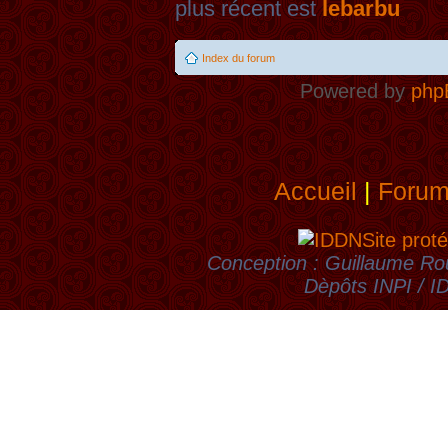
plus récent est
lebarbu
Index du forum
Powered by
php
Accueil
|
Foru
Site proté
Conception : Guillaume Rou
Dèpôts INPI / 