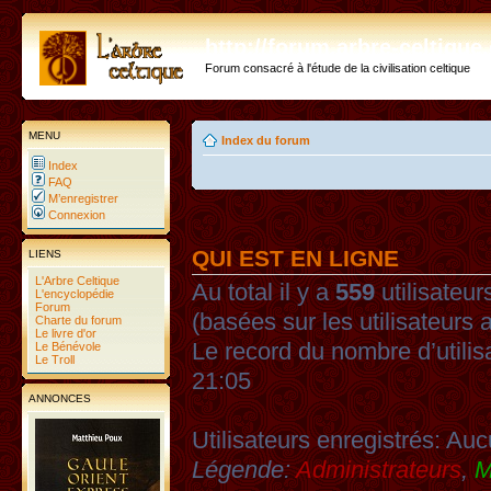
http://forum.arbre-celtiqu
Forum consacré à l'étude de la civilisation celtique
MENU
Index du forum
Index
FAQ
M’enregistrer
Connexion
QUI EST EN LIGNE
LIENS
L'Arbre Celtique
Au total il y a
559
utilisateurs
L'encyclopédie
Forum
(basées sur les utilisateurs 
Charte du forum
Le livre d'or
Le record du nombre d’utilis
Le Bénévole
Le Troll
21:05
ANNONCES
Utilisateurs enregistrés: Auc
Légende:
Administrateurs
,
M