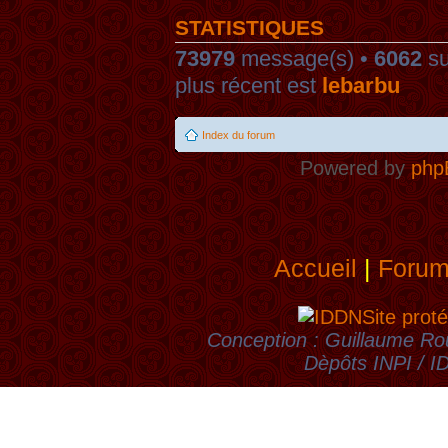
STATISTIQUES
73979
message(s) •
6062
su
plus récent est
lebarbu
Index du forum
Powered by
php
Accueil
|
Foru
Site proté
Conception : Guillaume Rou
Dèpôts INPI / 