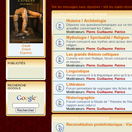
Voir les messages sans réponses
•
Voir les sujets récen
LA CIVILISATION CELTIQUE ANTIQUE
Histoire / Archéologie
Déposez vos questions/remarques sur ce fo
actuelles concernant les Celtes...
Modérateurs:
Pierre
,
Guillaume
,
Patrice
Mythologie / Spiritualité / Religion
Forum consacré aux mythes ainsi qu'aux domain
religion...
Gaule
Modérateurs:
Pierre
,
Guillaume
,
Patrice
Orient
Express
Les grands thèmes celtiques
Comme son nom l'indique, forum consacré au
et histoire...
PUBLICITÉS
Modérateurs:
Pierre
,
Guillaume
,
Patrice
Linguistique
Forum consacré à la linguistique ainsi qu'à la 
Modérateurs:
Pierre
,
Guillaume
,
Patrice
Littérature
RECHERCHE
GOOGLE
Forum permettant de regrouper des fiches de l
Modérateurs:
Pierre
,
Guillaume
,
Patrice
Historiographie
Forum consacré à l'étude de " l'histoire de l'h
rapport avec celui-ci
Modérateurs:
Pierre
,
Guillaume
,
Patrice
RECONSTITUTION PROTOHISTORIQUE
Reconstitution protohistorique : Vi