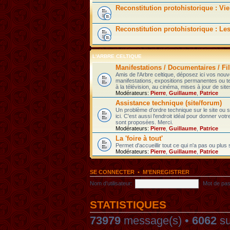
Reconstitution protohistorique : Vie
Reconstitution protohistorique : Le
L'ARBRE CELTIQUE
Manifestations / Documentaires / Fil
Amis de l'Arbre celtique, déposez ici vos nou
manifestations, expositions permanentes ou t
à la télévision, au cinéma, mises à jour de sites
Modérateurs:
Pierre
,
Guillaume
,
Patrice
Assistance technique (site/forum)
Un problème d'ordre technique sur le site ou
ici. C'est aussi l'endroit idéal pour donner votr
sont proposées. Merci.
Modérateurs:
Pierre
,
Guillaume
,
Patrice
La 'foire à tout'
Permet d'accueillir tout ce qui n'a pas ou plus
Modérateurs:
Pierre
,
Guillaume
,
Patrice
SE CONNECTER
•
M’ENREGISTRER
Nom d’utilisateur:
Mot de pas
STATISTIQUES
73979
message(s) •
6062
su