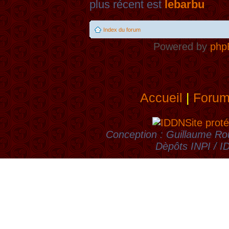
plus récent est
lebarbu
Index du forum
Powered by
php
Accueil
|
Foru
Site proté
Conception : Guillaume Rou
Dèpôts INPI / 