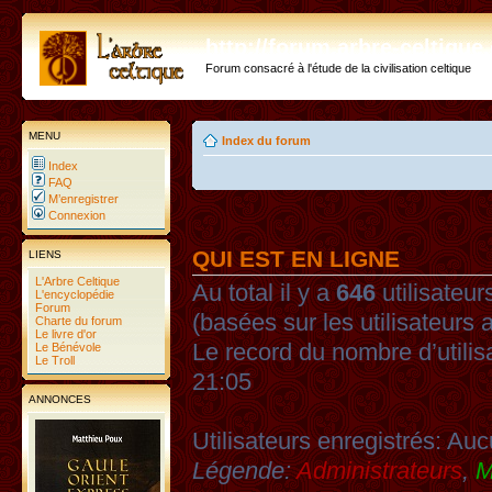
http://forum.arbre-celtiqu
Forum consacré à l'étude de la civilisation celtique
MENU
Index du forum
Index
FAQ
M’enregistrer
Connexion
QUI EST EN LIGNE
LIENS
L'Arbre Celtique
Au total il y a
646
utilisateurs
L'encyclopédie
Forum
(basées sur les utilisateurs 
Charte du forum
Le livre d'or
Le record du nombre d’utilis
Le Bénévole
Le Troll
21:05
ANNONCES
Utilisateurs enregistrés: Auc
Légende:
Administrateurs
,
M