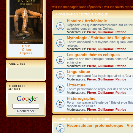
Voir les messages sans réponses
•
Voir les sujets récen
LA CIVILISATION CELTIQUE ANTIQUE
Histoire / Archéologie
Déposez vos questions/remarques sur ce fo
actuelles concernant les Celtes...
Modérateurs:
Pierre
,
Guillaume
,
Patrice
Mythologie / Spiritualité / Religion
Forum consacré aux mythes ainsi qu'aux domain
religion...
Gaule
Modérateurs:
Pierre
,
Guillaume
,
Patrice
Orient
Express
Les grands thèmes celtiques
Comme son nom l'indique, forum consacré au
et histoire...
PUBLICITÉS
Modérateurs:
Pierre
,
Guillaume
,
Patrice
Linguistique
Forum consacré à la linguistique ainsi qu'à la 
Modérateurs:
Pierre
,
Guillaume
,
Patrice
Littérature
RECHERCHE
GOOGLE
Forum permettant de regrouper des fiches de l
Modérateurs:
Pierre
,
Guillaume
,
Patrice
Historiographie
Forum consacré à l'étude de " l'histoire de l'h
rapport avec celui-ci
Modérateurs:
Pierre
,
Guillaume
,
Patrice
RECONSTITUTION PROTOHISTORIQUE
Reconstitution protohistorique : Vi