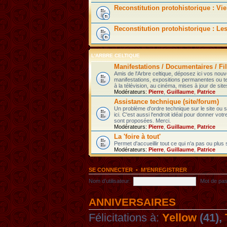
Reconstitution protohistorique : Vie
Reconstitution protohistorique : Le
L'ARBRE CELTIQUE
Manifestations / Documentaires / Fil
Amis de l'Arbre celtique, déposez ici vos nou
manifestations, expositions permanentes ou t
à la télévision, au cinéma, mises à jour de sites
Modérateurs:
Pierre
,
Guillaume
,
Patrice
Assistance technique (site/forum)
Un problème d'ordre technique sur le site ou
ici. C'est aussi l'endroit idéal pour donner votr
sont proposées. Merci.
Modérateurs:
Pierre
,
Guillaume
,
Patrice
La 'foire à tout'
Permet d'accueillir tout ce qui n'a pas ou plus
Modérateurs:
Pierre
,
Guillaume
,
Patrice
SE CONNECTER
•
M’ENREGISTRER
Nom d’utilisateur:
Mot de pas
ANNIVERSAIRES
Félicitations à:
Yellow
(41),