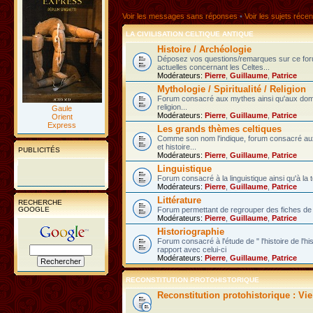
Voir les messages sans réponses
•
Voir les sujets récen
LA CIVILISATION CELTIQUE ANTIQUE
Histoire / Archéologie
Déposez vos questions/remarques sur ce fo
actuelles concernant les Celtes...
Modérateurs:
Pierre
,
Guillaume
,
Patrice
Mythologie / Spiritualité / Religion
Forum consacré aux mythes ainsi qu'aux domain
religion...
Gaule
Modérateurs:
Pierre
,
Guillaume
,
Patrice
Orient
Express
Les grands thèmes celtiques
Comme son nom l'indique, forum consacré au
et histoire...
PUBLICITÉS
Modérateurs:
Pierre
,
Guillaume
,
Patrice
Linguistique
Forum consacré à la linguistique ainsi qu'à la 
Modérateurs:
Pierre
,
Guillaume
,
Patrice
Littérature
RECHERCHE
GOOGLE
Forum permettant de regrouper des fiches de l
Modérateurs:
Pierre
,
Guillaume
,
Patrice
Historiographie
Forum consacré à l'étude de " l'histoire de l'h
rapport avec celui-ci
Modérateurs:
Pierre
,
Guillaume
,
Patrice
RECONSTITUTION PROTOHISTORIQUE
Reconstitution protohistorique : Vi