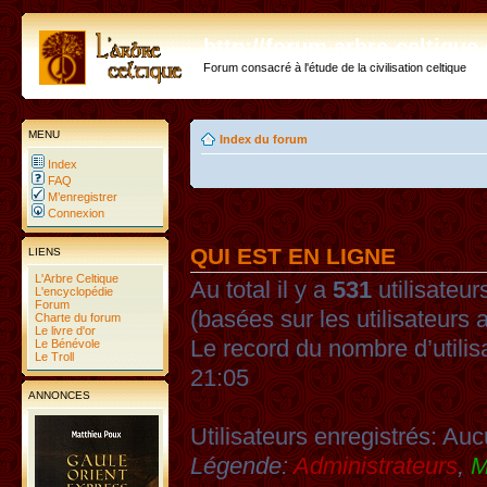
http://forum.arbre-celtiqu
Forum consacré à l'étude de la civilisation celtique
MENU
Index du forum
Index
FAQ
M’enregistrer
Connexion
QUI EST EN LIGNE
LIENS
L'Arbre Celtique
Au total il y a
531
utilisateurs
L'encyclopédie
Forum
(basées sur les utilisateurs 
Charte du forum
Le livre d'or
Le record du nombre d’utilis
Le Bénévole
Le Troll
21:05
ANNONCES
Utilisateurs enregistrés: Auc
Légende:
Administrateurs
,
M