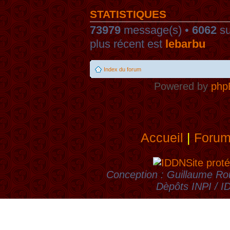
STATISTIQUES
73979
message(s) •
6062
su
plus récent est
lebarbu
Index du forum
Powered by
php
Accueil
|
Foru
Site proté
Conception : Guillaume Rou
Dèpôts INPI / 