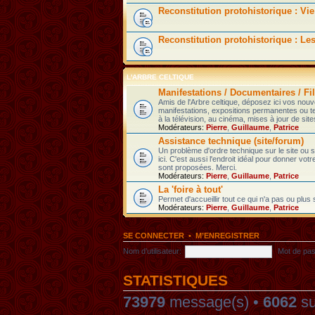
Reconstitution protohistorique : Vie
Reconstitution protohistorique : Le
L'ARBRE CELTIQUE
Manifestations / Documentaires / Fil
Amis de l'Arbre celtique, déposez ici vos nou
manifestations, expositions permanentes ou t
à la télévision, au cinéma, mises à jour de sites
Modérateurs:
Pierre
,
Guillaume
,
Patrice
Assistance technique (site/forum)
Un problème d'ordre technique sur le site ou
ici. C'est aussi l'endroit idéal pour donner votr
sont proposées. Merci.
Modérateurs:
Pierre
,
Guillaume
,
Patrice
La 'foire à tout'
Permet d'accueillir tout ce qui n'a pas ou plus
Modérateurs:
Pierre
,
Guillaume
,
Patrice
SE CONNECTER
•
M’ENREGISTRER
Nom d’utilisateur:
Mot de pas
STATISTIQUES
73979
message(s) •
6062
su