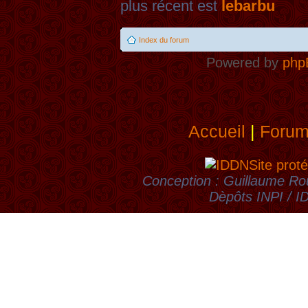
plus récent est
lebarbu
Index du forum
Powered by
php
Accueil
|
Foru
Site proté
Conception : Guillaume Rou
Dèpôts INPI / 