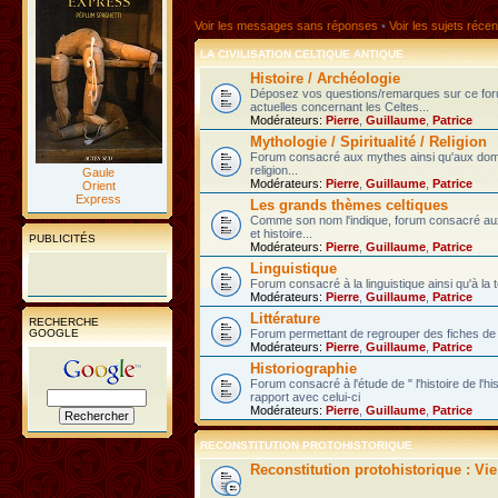
Voir les messages sans réponses
•
Voir les sujets récen
LA CIVILISATION CELTIQUE ANTIQUE
Histoire / Archéologie
Déposez vos questions/remarques sur ce fo
actuelles concernant les Celtes...
Modérateurs:
Pierre
,
Guillaume
,
Patrice
Mythologie / Spiritualité / Religion
Forum consacré aux mythes ainsi qu'aux domain
religion...
Gaule
Modérateurs:
Pierre
,
Guillaume
,
Patrice
Orient
Express
Les grands thèmes celtiques
Comme son nom l'indique, forum consacré au
et histoire...
PUBLICITÉS
Modérateurs:
Pierre
,
Guillaume
,
Patrice
Linguistique
Forum consacré à la linguistique ainsi qu'à la 
Modérateurs:
Pierre
,
Guillaume
,
Patrice
Littérature
RECHERCHE
GOOGLE
Forum permettant de regrouper des fiches de l
Modérateurs:
Pierre
,
Guillaume
,
Patrice
Historiographie
Forum consacré à l'étude de " l'histoire de l'h
rapport avec celui-ci
Modérateurs:
Pierre
,
Guillaume
,
Patrice
RECONSTITUTION PROTOHISTORIQUE
Reconstitution protohistorique : Vi