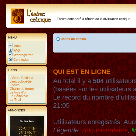
http://forum.arbre-celtiqu
Forum consacré à l'étude de la civilisation celtique
MENU
Index du forum
Index
FAQ
M’enregistrer
Connexion
QUI EST EN LIGNE
LIENS
L'Arbre Celtique
Au total il y a
504
utilisateurs
L'encyclopédie
Forum
(basées sur les utilisateurs 
Charte du forum
Le livre d'or
Le record du nombre d’utilis
Le Bénévole
Le Troll
21:05
ANNONCES
Utilisateurs enregistrés: Auc
Légende:
Administrateurs
,
M