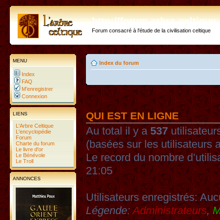
http://forum.arbre-celtiqu
Forum consacré à l'étude de la civilisation celtique
MENU
Index du forum
Index
FAQ
M’enregistrer
Connexion
QUI EST EN LIGNE
LIENS
L'Arbre Celtique
Au total il y a
537
utilisateurs
L'encyclopédie
Forum
(basées sur les utilisateurs 
Charte du forum
Le livre d'or
Le record du nombre d’utilis
Le Bénévole
Le Troll
21:05
ANNONCES
Utilisateurs enregistrés: Auc
Légende:
Administrateurs
,
M