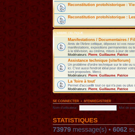
Reconstitution protohistorique : Vie
Reconstitution protohistorique : Le
L'ARBRE CELTIQUE
Manifestations / Documentaires / Fil
Amis de l'Arbre celtique, déposez ici vos nou
manifestations, expositions permanentes ou t
à la télévision, au cinéma, mises à jour de sites
Modérateurs:
Pierre
,
Guillaume
,
Patrice
Assistance technique (site/forum)
Un problème d'ordre technique sur le site ou
ici. C'est aussi l'endroit idéal pour donner votr
sont proposées. Merci.
Modérateurs:
Pierre
,
Guillaume
,
Patrice
La 'foire à tout'
Permet d'accueillir tout ce qui n'a pas ou plus
Modérateurs:
Pierre
,
Guillaume
,
Patrice
SE CONNECTER
•
M’ENREGISTRER
Nom d’utilisateur:
Mot de pas
STATISTIQUES
73979
message(s) •
6062
su