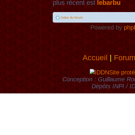
plus récent est
lebarbu
Index du forum
Powered by
php
Accueil
|
Foru
Site proté
Conception : Guillaume Rou
Dèpôts INPI / 