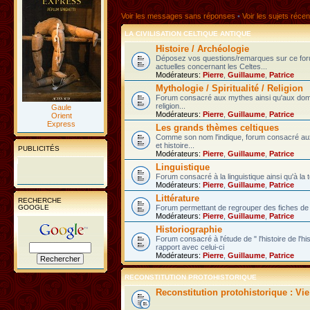
Voir les messages sans réponses
•
Voir les sujets récen
LA CIVILISATION CELTIQUE ANTIQUE
Histoire / Archéologie
Déposez vos questions/remarques sur ce fo
actuelles concernant les Celtes...
Modérateurs:
Pierre
,
Guillaume
,
Patrice
Mythologie / Spiritualité / Religion
Forum consacré aux mythes ainsi qu'aux domain
religion...
Gaule
Modérateurs:
Pierre
,
Guillaume
,
Patrice
Orient
Express
Les grands thèmes celtiques
Comme son nom l'indique, forum consacré au
et histoire...
PUBLICITÉS
Modérateurs:
Pierre
,
Guillaume
,
Patrice
Linguistique
Forum consacré à la linguistique ainsi qu'à la 
Modérateurs:
Pierre
,
Guillaume
,
Patrice
Littérature
RECHERCHE
GOOGLE
Forum permettant de regrouper des fiches de l
Modérateurs:
Pierre
,
Guillaume
,
Patrice
Historiographie
Forum consacré à l'étude de " l'histoire de l'h
rapport avec celui-ci
Modérateurs:
Pierre
,
Guillaume
,
Patrice
RECONSTITUTION PROTOHISTORIQUE
Reconstitution protohistorique : Vi