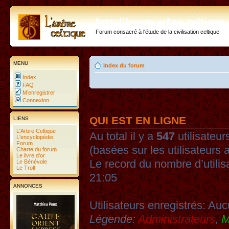
http://forum.arbre-celtiqu
Forum consacré à l'étude de la civilisation celtique
MENU
Index du forum
Index
FAQ
M’enregistrer
Connexion
QUI EST EN LIGNE
LIENS
L'Arbre Celtique
Au total il y a
547
utilisateurs
L'encyclopédie
Forum
(basées sur les utilisateurs 
Charte du forum
Le livre d'or
Le record du nombre d’utilis
Le Bénévole
Le Troll
21:05
ANNONCES
Utilisateurs enregistrés: Auc
Légende:
Administrateurs
,
M