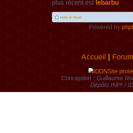
plus récent est
lebarbu
Index du forum
Powered by
php
Accueil
|
Foru
Site proté
Conception : Guillaume Rou
Dèpôts INPI / 