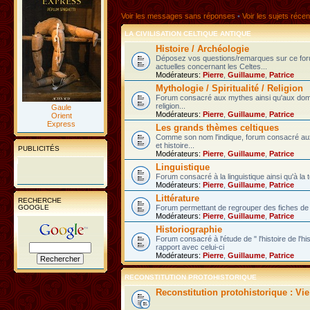
Voir les messages sans réponses
•
Voir les sujets récen
LA CIVILISATION CELTIQUE ANTIQUE
Histoire / Archéologie
Déposez vos questions/remarques sur ce fo
actuelles concernant les Celtes...
Modérateurs:
Pierre
,
Guillaume
,
Patrice
Mythologie / Spiritualité / Religion
Forum consacré aux mythes ainsi qu'aux domain
religion...
Gaule
Modérateurs:
Pierre
,
Guillaume
,
Patrice
Orient
Express
Les grands thèmes celtiques
Comme son nom l'indique, forum consacré au
et histoire...
PUBLICITÉS
Modérateurs:
Pierre
,
Guillaume
,
Patrice
Linguistique
Forum consacré à la linguistique ainsi qu'à la 
Modérateurs:
Pierre
,
Guillaume
,
Patrice
Littérature
RECHERCHE
GOOGLE
Forum permettant de regrouper des fiches de l
Modérateurs:
Pierre
,
Guillaume
,
Patrice
Historiographie
Forum consacré à l'étude de " l'histoire de l'h
rapport avec celui-ci
Modérateurs:
Pierre
,
Guillaume
,
Patrice
RECONSTITUTION PROTOHISTORIQUE
Reconstitution protohistorique : Vi