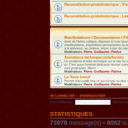
Reconstitution protohistorique : Vie
Reconstitution protohistorique : Le
L'ARBRE CELTIQUE
Manifestations / Documentaires / Fil
Amis de l'Arbre celtique, déposez ici vos nou
manifestations, expositions permanentes ou t
à la télévision, au cinéma, mises à jour de sites
Modérateurs:
Pierre
,
Guillaume
,
Patrice
Assistance technique (site/forum)
Un problème d'ordre technique sur le site ou
ici. C'est aussi l'endroit idéal pour donner votr
sont proposées. Merci.
Modérateurs:
Pierre
,
Guillaume
,
Patrice
La 'foire à tout'
Permet d'accueillir tout ce qui n'a pas ou plus
Modérateurs:
Pierre
,
Guillaume
,
Patrice
SE CONNECTER
•
M’ENREGISTRER
Nom d’utilisateur:
Mot de pas
STATISTIQUES
73979
message(s) •
6062
su