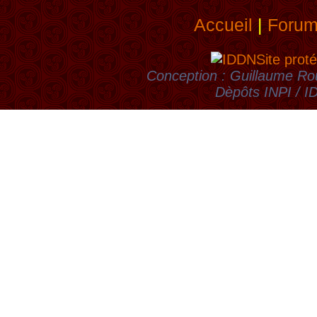
Accueil
|
Foru
Site proté
Conception : Guillaume Rou
Dèpôts INPI / 