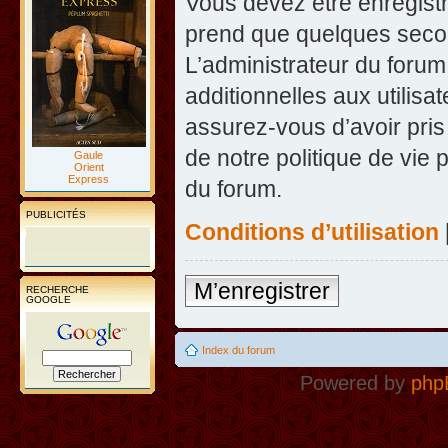
Vous devez être enregist
prend que quelques secon
L’administrateur du foru
additionnelles aux utilisa
assurez-vous d’avoir pris
de notre politique de vie 
Gaule
Orient
Express
du forum.
PUBLICITÉS
Conditions d’utilisation
M’enregistrer
RECHERCHE
GOOGLE
Index du forum
Powered by
php