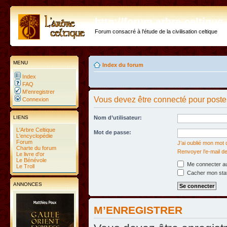
http://forum.arbre-celtiqu
Forum consacré à l'étude de la civilisation celtique
MENU
Index du forum
Index
FAQ
M’enregistrer
Vous devez être connecté pour poste
Connexion
LIENS
Nom d’utilisateur:
L'Arbre Celtique
Mot de passe:
L'encyclopédie
Forum
J’ai oublié mon mot
Charte du forum
Renvoyer l’e-mail de
Le livre d'or
Le Bénévole
Me connecter au
Le Troll
Cacher mon statu
ANNONCES
M’ENREGISTRER