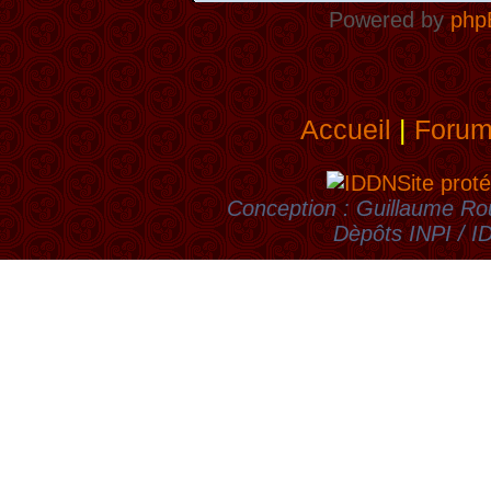
Powered by
php
Accueil
|
Foru
Site proté
Conception : Guillaume Rou
Dèpôts INPI / 