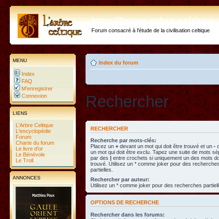
http://forum.arbre-celtiqu
Forum consacré à l'étude de la civilisation celtique
MENU
Index du forum
Index
FAQ
M’enregistrer
Rechercher
Connexion
LIENS
L'Arbre Celtique
RECHERCHER
L'encyclopédie
Forum
Recherche par mots-clés:
Charte du forum
Placez un
+
devant un mot qui doit être trouvé et un
-
d
Le livre d'or
un mot qui doit être exclu. Tapez une suite de mots s
Le Bénévole
par des
|
entre crochets si uniquement un des mots doi
Le Troll
trouvé. Utilisez un * comme joker pour des recherche
partielles.
ANNONCES
Rechercher par auteur:
Utilisez un * comme joker pour des recherches partiell
OPTIONS DE RECHERCHE
Rechercher dans les forums: