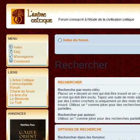
http://forum.arbre-celtiqu
Forum consacré à l'étude de la civilisation celtique
MENU
Index du forum
Index
FAQ
M’enregistrer
Rechercher
Connexion
LIENS
L'Arbre Celtique
RECHERCHER
L'encyclopédie
Forum
Recherche par mots-clés:
Charte du forum
Placez un
+
devant un mot qui doit être trouvé et un
-
d
Le livre d'or
un mot qui doit être exclu. Tapez une suite de mots s
Le Bénévole
par des
|
entre crochets si uniquement un des mots doi
Le Troll
trouvé. Utilisez un * comme joker pour des recherche
partielles.
ANNONCES
Rechercher par auteur:
Utilisez un * comme joker pour des recherches partiell
OPTIONS DE RECHERCHE
Rechercher dans les forums: