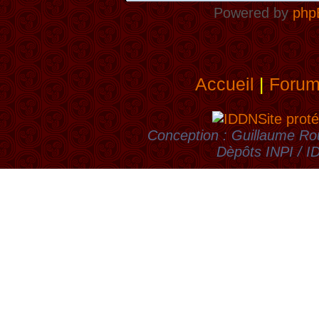
Powered by
php
Accueil
|
Foru
Site proté
Conception : Guillaume Rou
Dèpôts INPI / 