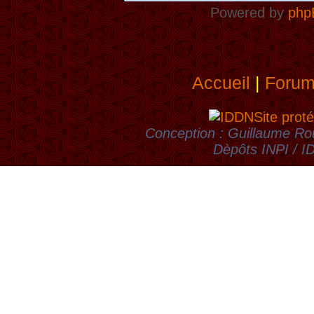
Powered by
php
Accueil
|
Foru
Site proté
Conception : Guillaume Rou
Dèpôts INPI / 