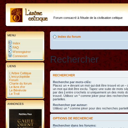
http://forum.arbre-celtiqu
Forum consacré à l'étude de la civilisation celtique
MENU
Index du forum
Index
FAQ
M’enregistrer
Rechercher
Connexion
LIENS
L'Arbre Celtique
RECHERCHER
L'encyclopédie
Forum
Recherche par mots-clés:
Charte du forum
Placez un
+
devant un mot qui doit être trouvé et un
-
d
Le livre d'or
un mot qui doit être exclu. Tapez une suite de mots s
Le Bénévole
par des
|
entre crochets si uniquement un des mots doi
Le Troll
trouvé. Utilisez un * comme joker pour des recherche
partielles.
ANNONCES
Rechercher par auteur:
Utilisez un * comme joker pour des recherches partiell
OPTIONS DE RECHERCHE
Rechercher dans les forums: