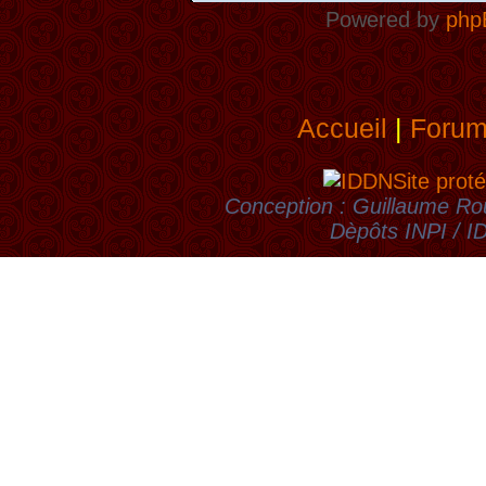
Powered by
php
Accueil
|
Foru
Site proté
Conception : Guillaume Rou
Dèpôts INPI / 