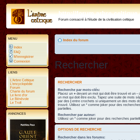
http://forum.arbre-celtiqu
Forum consacré à l'étude de la civilisation celtique
MENU
Index du forum
Index
FAQ
M’enregistrer
Rechercher
Connexion
LIENS
L'Arbre Celtique
RECHERCHER
L'encyclopédie
Forum
Recherche par mots-clés:
Charte du forum
Placez un
+
devant un mot qui doit être trouvé et un
-
d
Le livre d'or
un mot qui doit être exclu. Tapez une suite de mots s
Le Bénévole
par des
|
entre crochets si uniquement un des mots doi
Le Troll
trouvé. Utilisez un * comme joker pour des recherche
partielles.
ANNONCES
Rechercher par auteur:
Utilisez un * comme joker pour des recherches partiell
OPTIONS DE RECHERCHE
Rechercher dans les forums: