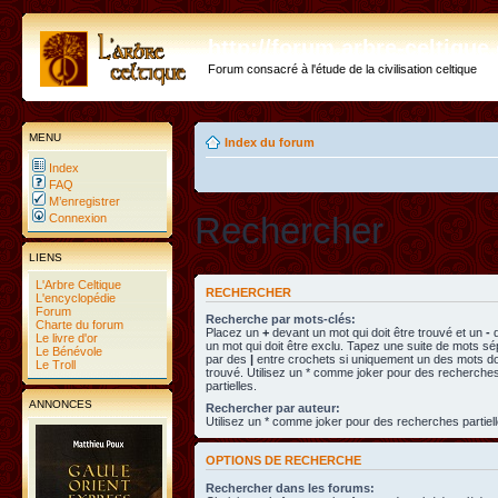
http://forum.arbre-celtiqu
Forum consacré à l'étude de la civilisation celtique
MENU
Index du forum
Index
FAQ
M’enregistrer
Rechercher
Connexion
LIENS
L'Arbre Celtique
RECHERCHER
L'encyclopédie
Forum
Recherche par mots-clés:
Charte du forum
Placez un
+
devant un mot qui doit être trouvé et un
-
d
Le livre d'or
un mot qui doit être exclu. Tapez une suite de mots s
Le Bénévole
par des
|
entre crochets si uniquement un des mots doi
Le Troll
trouvé. Utilisez un * comme joker pour des recherche
partielles.
ANNONCES
Rechercher par auteur:
Utilisez un * comme joker pour des recherches partiell
OPTIONS DE RECHERCHE
Rechercher dans les forums: