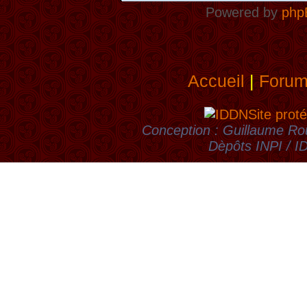
Powered by
php
Accueil
|
Foru
Site proté
Conception : Guillaume Rou
Dèpôts INPI / 