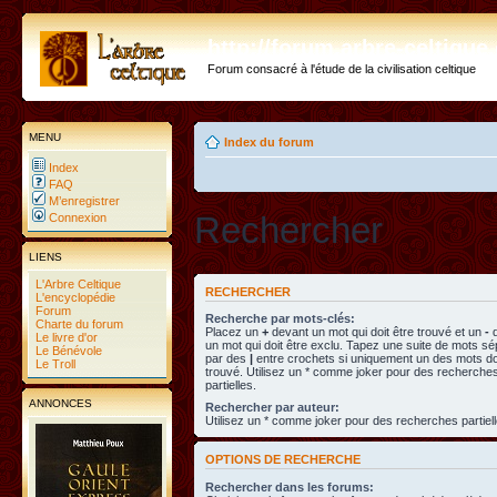
http://forum.arbre-celtiqu
Forum consacré à l'étude de la civilisation celtique
MENU
Index du forum
Index
FAQ
M’enregistrer
Rechercher
Connexion
LIENS
L'Arbre Celtique
RECHERCHER
L'encyclopédie
Forum
Recherche par mots-clés:
Charte du forum
Placez un
+
devant un mot qui doit être trouvé et un
-
d
Le livre d'or
un mot qui doit être exclu. Tapez une suite de mots s
Le Bénévole
par des
|
entre crochets si uniquement un des mots doi
Le Troll
trouvé. Utilisez un * comme joker pour des recherche
partielles.
ANNONCES
Rechercher par auteur:
Utilisez un * comme joker pour des recherches partiell
OPTIONS DE RECHERCHE
Rechercher dans les forums: