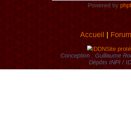
Powered by
php
Accueil
|
Foru
Site proté
Conception : Guillaume Rou
Dèpôts INPI / 