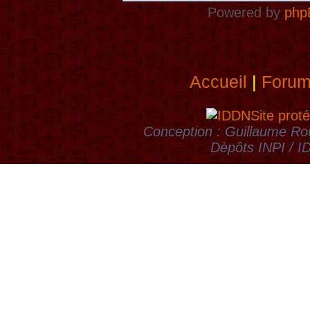
Powered by
php
Accueil
|
Foru
Site proté
Conception : Guillaume Rou
Dèpôts INPI / 