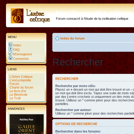
http://forum.arbre-celtiqu
Forum consacré à l'étude de la civilisation celtique
MENU
Index du forum
Index
FAQ
M’enregistrer
Rechercher
Connexion
LIENS
L'Arbre Celtique
RECHERCHER
L'encyclopédie
Forum
Recherche par mots-clés:
Charte du forum
Placez un
+
devant un mot qui doit être trouvé et un
-
d
Le livre d'or
un mot qui doit être exclu. Tapez une suite de mots s
Le Bénévole
par des
|
entre crochets si uniquement un des mots doi
Le Troll
trouvé. Utilisez un * comme joker pour des recherche
partielles.
ANNONCES
Rechercher par auteur:
Utilisez un * comme joker pour des recherches partiell
OPTIONS DE RECHERCHE
Rechercher dans les forums: