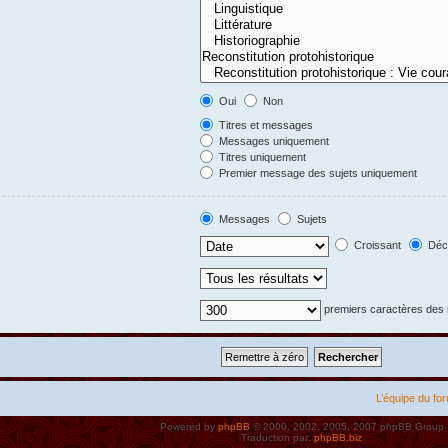
Oui
Non
Titres et messages
Messages uniquement
Titres uniquement
Premier message des sujets uniquement
Messages
Sujets
Croissant
Décr
premiers caractères de
L’équipe du fo
Powered by
phpBB
© 2000, 2002, 2005, 2007 phpBB Group
Traduction par:
phpBB.biz