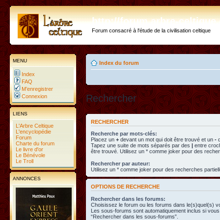
http://forum.arbre-celtiqu
Forum consacré à l'étude de la civilisation celtique
MENU
Index du forum
Index
FAQ
M’enregistrer
Rechercher
Connexion
LIENS
RECHERCHER
L'Arbre Celtique
L'encyclopédie
Recherche par mots-clés:
Forum
Placez un
+
devant un mot qui doit être trouvé et un
-
d
Charte du forum
Tapez une suite de mots séparés par des
|
entre croc
Le livre d'or
être trouvé. Utilisez un * comme joker pour des recher
Le Bénévole
Le Troll
Rechercher par auteur:
Utilisez un * comme joker pour des recherches partiell
ANNONCES
OPTIONS DE RECHERCHE
Rechercher dans les forums:
Choisissez le forum ou les forums dans le(s)quel(s) v
Les sous-forums sont automatiquement inclus si vous 
“Rechercher dans les sous-forums”.