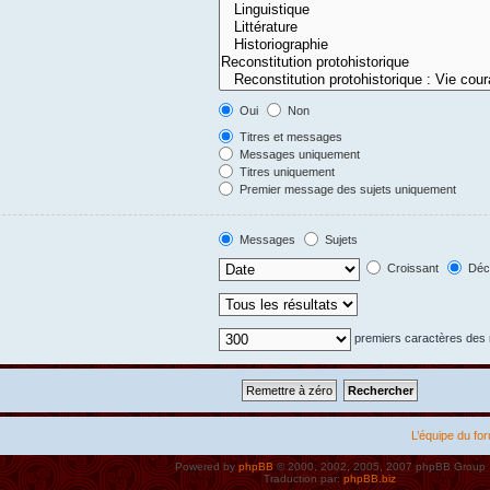
Oui
Non
Titres et messages
Messages uniquement
Titres uniquement
Premier message des sujets uniquement
Messages
Sujets
Croissant
Décr
premiers caractères de
L’équipe du fo
Powered by
phpBB
© 2000, 2002, 2005, 2007 phpBB Group
Traduction par:
phpBB.biz