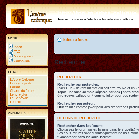
http://forum.arbre-celtiqu
Forum consacré à l'étude de la civilisation celtique
MENU
Index du forum
Index
FAQ
M’enregistrer
Rechercher
Connexion
LIENS
RECHERCHER
L'Arbre Celtique
L'encyclopédie
Recherche par mots-clés:
Forum
Placez un
+
devant un mot qui doit être trouvé et un
-
d
Charte du forum
Tapez une suite de mots séparés par des
|
entre croc
Le livre d'or
être trouvé. Utilisez un * comme joker pour des recher
Le Bénévole
Le Troll
Rechercher par auteur:
Utilisez un * comme joker pour des recherches partiell
ANNONCES
OPTIONS DE RECHERCHE
Rechercher dans les forums:
Choisissez le forum ou les forums dans le(s)quel(s) v
Les sous-forums sont automatiquement inclus si vous 
“Rechercher dans les sous-forums”.