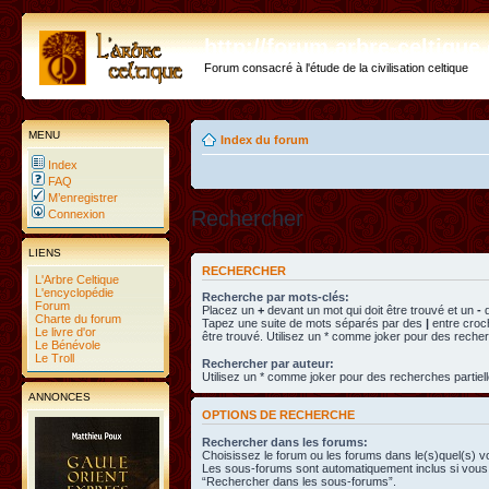
http://forum.arbre-celtiqu
Forum consacré à l'étude de la civilisation celtique
MENU
Index du forum
Index
FAQ
M’enregistrer
Rechercher
Connexion
LIENS
RECHERCHER
L'Arbre Celtique
L'encyclopédie
Recherche par mots-clés:
Forum
Placez un
+
devant un mot qui doit être trouvé et un
-
d
Charte du forum
Tapez une suite de mots séparés par des
|
entre croc
Le livre d'or
être trouvé. Utilisez un * comme joker pour des recher
Le Bénévole
Le Troll
Rechercher par auteur:
Utilisez un * comme joker pour des recherches partiell
ANNONCES
OPTIONS DE RECHERCHE
Rechercher dans les forums:
Choisissez le forum ou les forums dans le(s)quel(s) v
Les sous-forums sont automatiquement inclus si vous 
“Rechercher dans les sous-forums”.