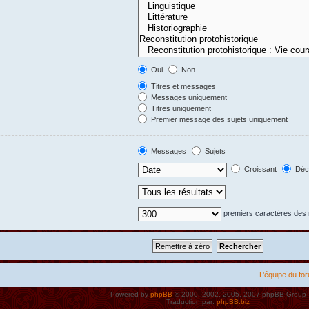
Oui
Non
Titres et messages
Messages uniquement
Titres uniquement
Premier message des sujets uniquement
Messages
Sujets
Croissant
Décr
premiers caractères de
L’équipe du fo
Powered by
phpBB
© 2000, 2002, 2005, 2007 phpBB Group
Traduction par:
phpBB.biz