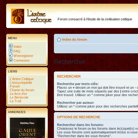
http://forum.arbre-celtiqu
Forum consacré à l'étude de la civilisation celtique
MENU
Index du forum
Index
FAQ
M’enregistrer
Rechercher
Connexion
LIENS
RECHERCHER
L'Arbre Celtique
L'encyclopédie
Recherche par mots-clés:
Forum
Placez un
+
devant un mot qui doit être trouvé et un
-
d
Charte du forum
Tapez une suite de mots séparés par des
|
entre croc
Le livre d'or
être trouvé. Utilisez un * comme joker pour des recher
Le Bénévole
Le Troll
Rechercher par auteur:
Utilisez un * comme joker pour des recherches partiell
ANNONCES
OPTIONS DE RECHERCHE
Rechercher dans les forums:
Choisissez le forum ou les forums dans le(s)quel(s) v
Les sous-forums sont automatiquement inclus si vous 
“Rechercher dans les sous-forums”.