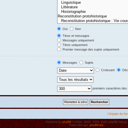
Oui
Non
Titres et messages
Messages uniquement
Titres uniquement
Premier message des sujets uniquement
Messages
Sujets
Croissant
Décr
premiers caractères de
L’équipe du fo
Powered by
phpBB
© 2000, 2002, 2005, 2007 phpBB Group
Traduction par:
phpBB.biz