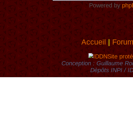
Powered by
php
Accueil
|
Foru
Site proté
Conception : Guillaume Rou
Dèpôts INPI / 