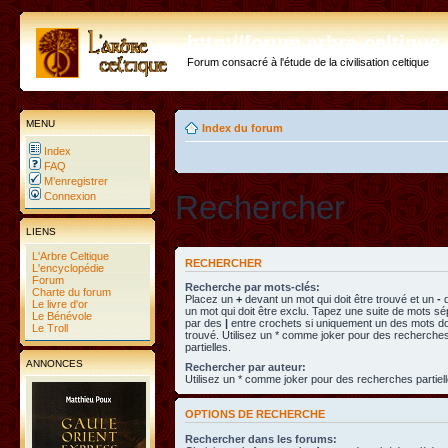
http://forum.arbre-celtiqu
Forum consacré à l'étude de la civilisation celtique
MENU
Index du forum
Index
FAQ
M’enregistrer
Rechercher
Connexion
LIENS
L'Arbre Celtique
RECHERCHER
L'encyclopédie
Forum
Recherche par mots-clés:
Charte du forum
Placez un
+
devant un mot qui doit être trouvé et un
-
d
Le livre d'or
un mot qui doit être exclu. Tapez une suite de mots s
Le Bénévole
par des
|
entre crochets si uniquement un des mots doi
Le Troll
trouvé. Utilisez un * comme joker pour des recherche
partielles.
ANNONCES
Rechercher par auteur:
Utilisez un * comme joker pour des recherches partiell
OPTIONS DE RECHERCHE
Rechercher dans les forums: