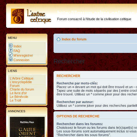
http://forum.arbre-celtiqu
Forum consacré à l'étude de la civilisation celtique
MENU
Index du forum
Index
FAQ
M’enregistrer
Rechercher
Connexion
LIENS
RECHERCHER
L'Arbre Celtique
L'encyclopédie
Recherche par mots-clés:
Forum
Placez un
+
devant un mot qui doit être trouvé et un
-
d
Charte du forum
Tapez une suite de mots séparés par des
|
entre croc
Le livre d'or
être trouvé. Utilisez un * comme joker pour des recher
Le Bénévole
Le Troll
Rechercher par auteur:
Utilisez un * comme joker pour des recherches partiell
ANNONCES
OPTIONS DE RECHERCHE
Rechercher dans les forums:
Choisissez le forum ou les forums dans le(s)quel(s) v
Les sous-forums sont automatiquement inclus si vous 
“Rechercher dans les sous-forums”.