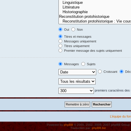
Oui
Non
Titres et messages
Messages uniquement
Titres uniquement
Premier message des sujets uniquement
Messages
Sujets
Croissant
Décr
premiers caractères de
L’équipe du fo
Powered by
phpBB
© 2000, 2002, 2005, 2007 phpBB Group
Traduction par:
phpBB.biz