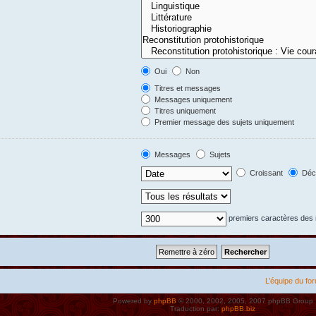
Oui
Non
Titres et messages
Messages uniquement
Titres uniquement
Premier message des sujets uniquement
Messages
Sujets
Croissant
Décr
premiers caractères de
L’équipe du fo
Powered by
phpBB
© 2000, 2002, 2005, 2007 phpBB Group
Traduction par:
phpBB.biz