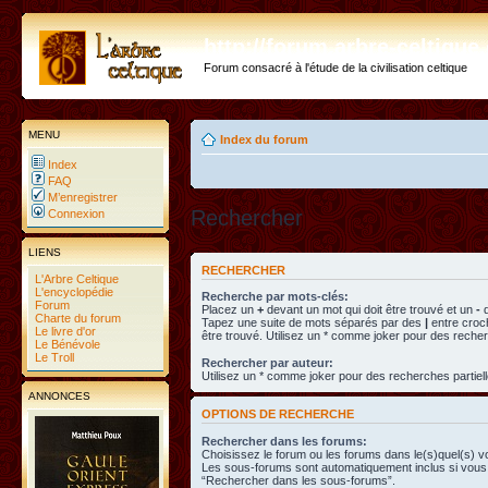
http://forum.arbre-celtiqu
Forum consacré à l'étude de la civilisation celtique
MENU
Index du forum
Index
FAQ
M’enregistrer
Rechercher
Connexion
LIENS
RECHERCHER
L'Arbre Celtique
L'encyclopédie
Recherche par mots-clés:
Forum
Placez un
+
devant un mot qui doit être trouvé et un
-
d
Charte du forum
Tapez une suite de mots séparés par des
|
entre croc
Le livre d'or
être trouvé. Utilisez un * comme joker pour des recher
Le Bénévole
Le Troll
Rechercher par auteur:
Utilisez un * comme joker pour des recherches partiell
ANNONCES
OPTIONS DE RECHERCHE
Rechercher dans les forums:
Choisissez le forum ou les forums dans le(s)quel(s) v
Les sous-forums sont automatiquement inclus si vous 
“Rechercher dans les sous-forums”.