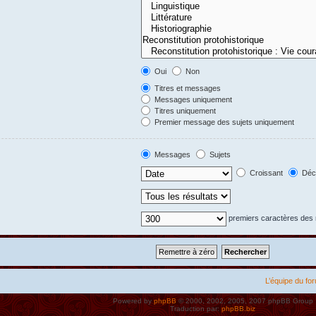
Oui
Non
Titres et messages
Messages uniquement
Titres uniquement
Premier message des sujets uniquement
Messages
Sujets
Croissant
Décr
premiers caractères de
L’équipe du fo
Powered by
phpBB
© 2000, 2002, 2005, 2007 phpBB Group
Traduction par:
phpBB.biz