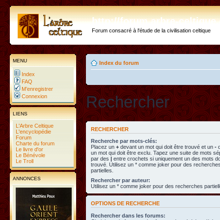
http://forum.arbre-celtiqu
Forum consacré à l'étude de la civilisation celtique
MENU
Index du forum
Index
FAQ
M’enregistrer
Rechercher
Connexion
LIENS
L'Arbre Celtique
RECHERCHER
L'encyclopédie
Forum
Recherche par mots-clés:
Charte du forum
Placez un
+
devant un mot qui doit être trouvé et un
-
d
Le livre d'or
un mot qui doit être exclu. Tapez une suite de mots s
Le Bénévole
par des
|
entre crochets si uniquement un des mots doi
Le Troll
trouvé. Utilisez un * comme joker pour des recherche
partielles.
ANNONCES
Rechercher par auteur:
Utilisez un * comme joker pour des recherches partiell
OPTIONS DE RECHERCHE
Rechercher dans les forums: