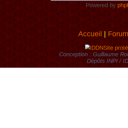
Powered by
php
Accueil
|
Foru
Site proté
Conception : Guillaume Rou
Dèpôts INPI / 