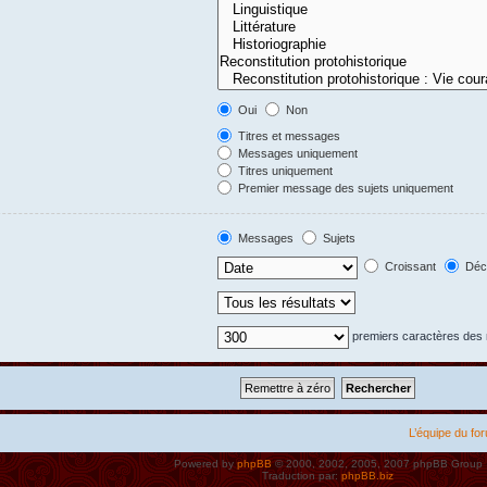
Oui
Non
Titres et messages
Messages uniquement
Titres uniquement
Premier message des sujets uniquement
Messages
Sujets
Croissant
Décr
premiers caractères de
L’équipe du fo
Powered by
phpBB
© 2000, 2002, 2005, 2007 phpBB Group
Traduction par:
phpBB.biz