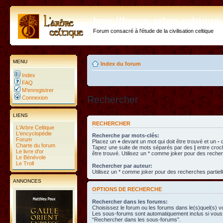
http://forum.arbre-celtiqu
Forum consacré à l'étude de la civilisation celtique
MENU
Index du forum
Index
FAQ
M’enregistrer
Rechercher
Connexion
LIENS
RECHERCHER
L'Arbre Celtique
L'encyclopédie
Recherche par mots-clés:
Forum
Placez un
+
devant un mot qui doit être trouvé et un
-
d
Charte du forum
Tapez une suite de mots séparés par des
|
entre croc
Le livre d'or
être trouvé. Utilisez un * comme joker pour des recher
Le Bénévole
Le Troll
Rechercher par auteur:
Utilisez un * comme joker pour des recherches partiell
ANNONCES
OPTIONS DE RECHERCHE
Rechercher dans les forums:
Choisissez le forum ou les forums dans le(s)quel(s) v
Les sous-forums sont automatiquement inclus si vous 
“Rechercher dans les sous-forums”.