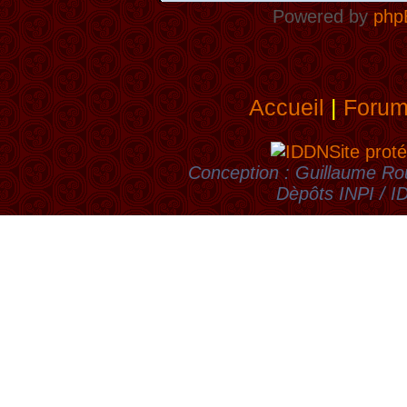
Powered by
php
Accueil
|
Foru
Site proté
Conception : Guillaume Rou
Dèpôts INPI / 