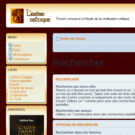
http://forum.arbre-celtiqu
Forum consacré à l'étude de la civilisation celtique
MENU
Index du forum
Index
FAQ
M’enregistrer
Rechercher
Connexion
LIENS
L'Arbre Celtique
RECHERCHER
L'encyclopédie
Forum
Recherche par mots-clés:
Charte du forum
Placez un
+
devant un mot qui doit être trouvé et un
-
d
Le livre d'or
un mot qui doit être exclu. Tapez une suite de mots s
Le Bénévole
par des
|
entre crochets si uniquement un des mots doi
Le Troll
trouvé. Utilisez un * comme joker pour des recherche
partielles.
ANNONCES
Rechercher par auteur:
Utilisez un * comme joker pour des recherches partiell
OPTIONS DE RECHERCHE
Rechercher dans les forums: