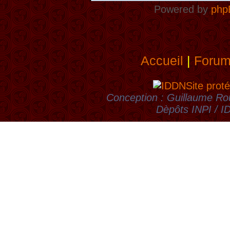
Powered by
php
Accueil
|
Foru
Site proté
Conception : Guillaume Rou
Dèpôts INPI / 