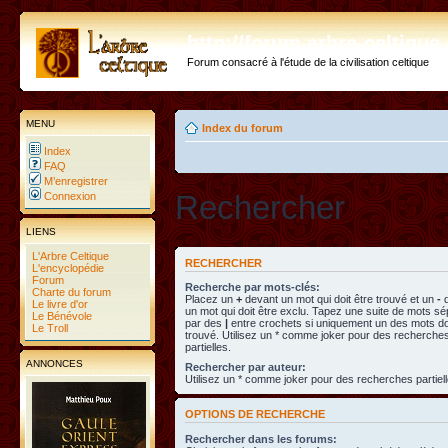
http://forum.arbre-celtiqu
Forum consacré à l'étude de la civilisation celtique
MENU
Index du forum
Index
FAQ
M’enregistrer
Rechercher
Connexion
LIENS
L'Arbre Celtique
RECHERCHER
L'encyclopédie
Forum
Recherche par mots-clés:
Charte du forum
Placez un
+
devant un mot qui doit être trouvé et un
-
d
Le livre d'or
un mot qui doit être exclu. Tapez une suite de mots s
Le Bénévole
par des
|
entre crochets si uniquement un des mots doi
Le Troll
trouvé. Utilisez un * comme joker pour des recherche
partielles.
ANNONCES
Rechercher par auteur:
Utilisez un * comme joker pour des recherches partiell
OPTIONS DE RECHERCHE
Rechercher dans les forums: