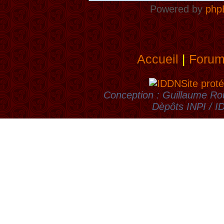
Powered by
php
Accueil
|
Foru
Site proté
Conception : Guillaume Rou
Dèpôts INPI / 