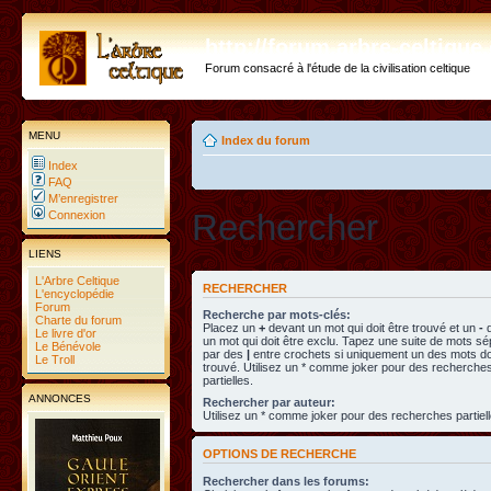
http://forum.arbre-celtiqu
Forum consacré à l'étude de la civilisation celtique
MENU
Index du forum
Index
FAQ
M’enregistrer
Rechercher
Connexion
LIENS
L'Arbre Celtique
RECHERCHER
L'encyclopédie
Forum
Recherche par mots-clés:
Charte du forum
Placez un
+
devant un mot qui doit être trouvé et un
-
d
Le livre d'or
un mot qui doit être exclu. Tapez une suite de mots s
Le Bénévole
par des
|
entre crochets si uniquement un des mots doi
Le Troll
trouvé. Utilisez un * comme joker pour des recherche
partielles.
ANNONCES
Rechercher par auteur:
Utilisez un * comme joker pour des recherches partiell
OPTIONS DE RECHERCHE
Rechercher dans les forums: