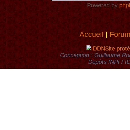
Powered by
php
Accueil
|
Foru
Site proté
Conception : Guillaume Rou
Dèpôts INPI / 