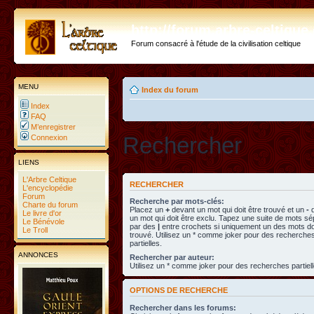
http://forum.arbre-celtiqu
Forum consacré à l'étude de la civilisation celtique
MENU
Index du forum
Index
FAQ
M’enregistrer
Rechercher
Connexion
LIENS
L'Arbre Celtique
RECHERCHER
L'encyclopédie
Forum
Recherche par mots-clés:
Charte du forum
Placez un
+
devant un mot qui doit être trouvé et un
-
d
Le livre d'or
un mot qui doit être exclu. Tapez une suite de mots s
Le Bénévole
par des
|
entre crochets si uniquement un des mots doi
Le Troll
trouvé. Utilisez un * comme joker pour des recherche
partielles.
ANNONCES
Rechercher par auteur:
Utilisez un * comme joker pour des recherches partiell
OPTIONS DE RECHERCHE
Rechercher dans les forums: