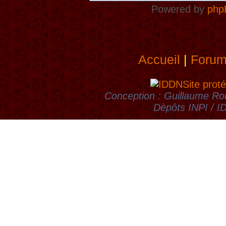
Powered by
php
Accueil
|
Foru
Site proté
Conception : Guillaume Rou
Dèpôts INPI / 