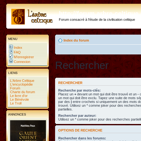
http://forum.arbre-celtiqu
Forum consacré à l'étude de la civilisation celtique
MENU
Index du forum
Index
FAQ
M’enregistrer
Rechercher
Connexion
LIENS
L'Arbre Celtique
RECHERCHER
L'encyclopédie
Forum
Recherche par mots-clés:
Charte du forum
Placez un
+
devant un mot qui doit être trouvé et un
-
d
Le livre d'or
un mot qui doit être exclu. Tapez une suite de mots s
Le Bénévole
par des
|
entre crochets si uniquement un des mots doi
Le Troll
trouvé. Utilisez un * comme joker pour des recherche
partielles.
ANNONCES
Rechercher par auteur:
Utilisez un * comme joker pour des recherches partiell
OPTIONS DE RECHERCHE
Rechercher dans les forums: