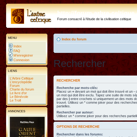
http://forum.arbre-celtiqu
Forum consacré à l'étude de la civilisation celtique
MENU
Index du forum
Index
FAQ
M’enregistrer
Rechercher
Connexion
LIENS
L'Arbre Celtique
RECHERCHER
L'encyclopédie
Forum
Recherche par mots-clés:
Charte du forum
Placez un
+
devant un mot qui doit être trouvé et un
-
d
Le livre d'or
un mot qui doit être exclu. Tapez une suite de mots s
Le Bénévole
par des
|
entre crochets si uniquement un des mots doi
Le Troll
trouvé. Utilisez un * comme joker pour des recherche
partielles.
ANNONCES
Rechercher par auteur:
Utilisez un * comme joker pour des recherches partiell
OPTIONS DE RECHERCHE
Rechercher dans les forums: