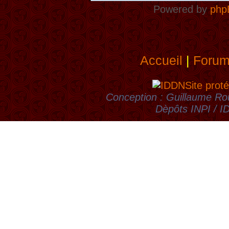
Powered by
php
Accueil
|
Foru
Site proté
Conception : Guillaume Rou
Dèpôts INPI / 