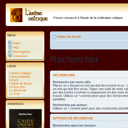
http://forum.arbre-celtiqu
Forum consacré à l'étude de la civilisation celtique
MENU
Index du forum
Index
FAQ
M’enregistrer
Rechercher
Connexion
LIENS
L'Arbre Celtique
RECHERCHER
L'encyclopédie
Forum
Recherche par mots-clés:
Charte du forum
Placez un
+
devant un mot qui doit être trouvé et un
-
d
Le livre d'or
un mot qui doit être exclu. Tapez une suite de mots s
Le Bénévole
par des
|
entre crochets si uniquement un des mots doi
Le Troll
trouvé. Utilisez un * comme joker pour des recherche
partielles.
ANNONCES
Rechercher par auteur:
Utilisez un * comme joker pour des recherches partiell
OPTIONS DE RECHERCHE
Rechercher dans les forums: