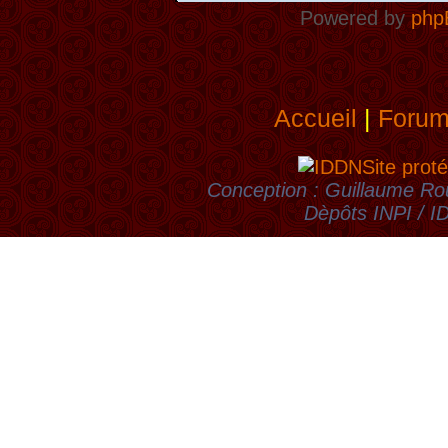
Powered by
php
Accueil
|
Foru
Site proté
Conception : Guillaume Rou
Dèpôts INPI / 