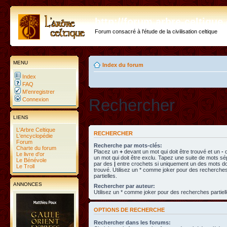
http://forum.arbre-celtiqu
Forum consacré à l'étude de la civilisation celtique
MENU
Index du forum
Index
FAQ
M’enregistrer
Rechercher
Connexion
LIENS
L'Arbre Celtique
RECHERCHER
L'encyclopédie
Forum
Recherche par mots-clés:
Charte du forum
Placez un
+
devant un mot qui doit être trouvé et un
-
d
Le livre d'or
un mot qui doit être exclu. Tapez une suite de mots s
Le Bénévole
par des
|
entre crochets si uniquement un des mots doi
Le Troll
trouvé. Utilisez un * comme joker pour des recherche
partielles.
ANNONCES
Rechercher par auteur:
Utilisez un * comme joker pour des recherches partiell
OPTIONS DE RECHERCHE
Rechercher dans les forums: