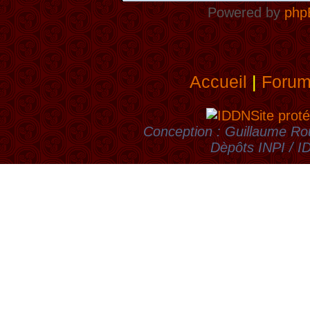
Powered by
php
Accueil
|
Foru
Site proté
Conception : Guillaume Rou
Dèpôts INPI / 