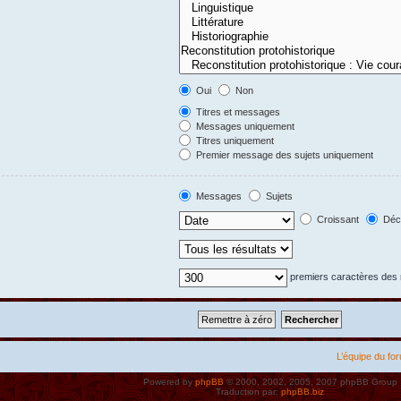
Oui
Non
Titres et messages
Messages uniquement
Titres uniquement
Premier message des sujets uniquement
Messages
Sujets
Croissant
Décr
premiers caractères de
L’équipe du fo
Powered by
phpBB
© 2000, 2002, 2005, 2007 phpBB Group
Traduction par:
phpBB.biz