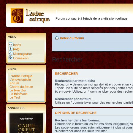
http://forum.arbre-celtiqu
Forum consacré à l'étude de la civilisation celtique
MENU
Index du forum
Index
FAQ
M’enregistrer
Rechercher
Connexion
LIENS
RECHERCHER
L'Arbre Celtique
L'encyclopédie
Recherche par mots-clés:
Forum
Placez un
+
devant un mot qui doit être trouvé et un
-
d
Charte du forum
Tapez une suite de mots séparés par des
|
entre croc
Le livre d'or
être trouvé. Utilisez un * comme joker pour des recher
Le Bénévole
Le Troll
Rechercher par auteur:
Utilisez un * comme joker pour des recherches partiell
ANNONCES
OPTIONS DE RECHERCHE
Rechercher dans les forums:
Choisissez le forum ou les forums dans le(s)quel(s) v
Les sous-forums sont automatiquement inclus si vous 
“Rechercher dans les sous-forums”.