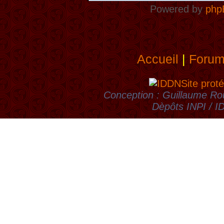
Powered by
php
Accueil
|
Foru
Site proté
Conception : Guillaume Rou
Dèpôts INPI / 