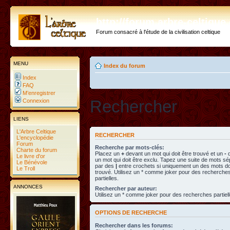
http://forum.arbre-celtiqu
Forum consacré à l'étude de la civilisation celtique
MENU
Index du forum
Index
FAQ
M’enregistrer
Rechercher
Connexion
LIENS
L'Arbre Celtique
RECHERCHER
L'encyclopédie
Forum
Recherche par mots-clés:
Charte du forum
Placez un
+
devant un mot qui doit être trouvé et un
-
d
Le livre d'or
un mot qui doit être exclu. Tapez une suite de mots s
Le Bénévole
par des
|
entre crochets si uniquement un des mots doi
Le Troll
trouvé. Utilisez un * comme joker pour des recherche
partielles.
ANNONCES
Rechercher par auteur:
Utilisez un * comme joker pour des recherches partiell
OPTIONS DE RECHERCHE
Rechercher dans les forums: