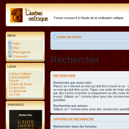
http://forum.arbre-celtiqu
Forum consacré à l'étude de la civilisation celtique
MENU
Index du forum
Index
FAQ
M’enregistrer
Rechercher
Connexion
LIENS
L'Arbre Celtique
RECHERCHER
L'encyclopédie
Forum
Recherche par mots-clés:
Charte du forum
Placez un
+
devant un mot qui doit être trouvé et un
-
d
Le livre d'or
un mot qui doit être exclu. Tapez une suite de mots s
Le Bénévole
par des
|
entre crochets si uniquement un des mots doi
Le Troll
trouvé. Utilisez un * comme joker pour des recherche
partielles.
ANNONCES
Rechercher par auteur:
Utilisez un * comme joker pour des recherches partiell
OPTIONS DE RECHERCHE
Rechercher dans les forums: