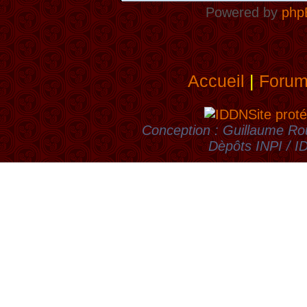
Powered by
php
Accueil
|
Foru
Site proté
Conception : Guillaume Rou
Dèpôts INPI / 