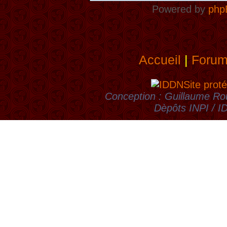
Powered by
php
Accueil
|
Foru
Site proté
Conception : Guillaume Rou
Dèpôts INPI / 