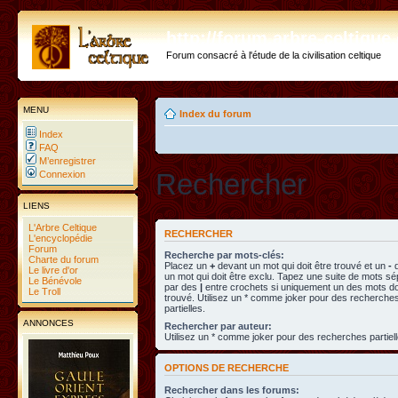
http://forum.arbre-celtiqu
Forum consacré à l'étude de la civilisation celtique
MENU
Index du forum
Index
FAQ
M’enregistrer
Rechercher
Connexion
LIENS
L'Arbre Celtique
RECHERCHER
L'encyclopédie
Forum
Recherche par mots-clés:
Charte du forum
Placez un
+
devant un mot qui doit être trouvé et un
-
d
Le livre d'or
un mot qui doit être exclu. Tapez une suite de mots s
Le Bénévole
par des
|
entre crochets si uniquement un des mots doi
Le Troll
trouvé. Utilisez un * comme joker pour des recherche
partielles.
ANNONCES
Rechercher par auteur:
Utilisez un * comme joker pour des recherches partiell
OPTIONS DE RECHERCHE
Rechercher dans les forums: