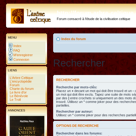
http://forum.arbre-celtiqu
Forum consacré à l'étude de la civilisation celtique
MENU
Index du forum
Index
FAQ
M’enregistrer
Rechercher
Connexion
LIENS
L'Arbre Celtique
RECHERCHER
L'encyclopédie
Forum
Recherche par mots-clés:
Charte du forum
Placez un
+
devant un mot qui doit être trouvé et un
-
d
Le livre d'or
un mot qui doit être exclu. Tapez une suite de mots s
Le Bénévole
par des
|
entre crochets si uniquement un des mots doi
Le Troll
trouvé. Utilisez un * comme joker pour des recherche
partielles.
ANNONCES
Rechercher par auteur:
Utilisez un * comme joker pour des recherches partiell
OPTIONS DE RECHERCHE
Rechercher dans les forums: