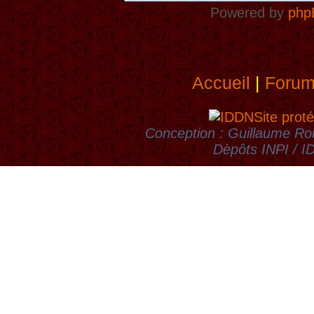
Powered by
php
Accueil
|
Foru
Site proté
Conception : Guillaume Rou
Dèpôts INPI / 